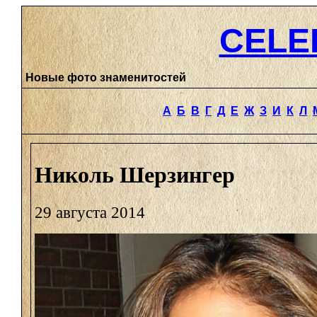
CELE
Новые фото знаменитостей
А
Б
В
Г
Д
Е
Ж
З
И
К
Л
Николь Шерзингер
29 августа 2014