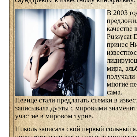
В 2003 г
предложил
качестве 
Pussycat 
принес Н
известнос
лидирующ
мира, аль
получали 
многие пе
сама.
Певице стали предлагать съемки в изве
записывала дуэты с мировыми знаменит
участие в мировом турне.
Николь записала свой первый сольный ал
присутствовали как и сольные композици