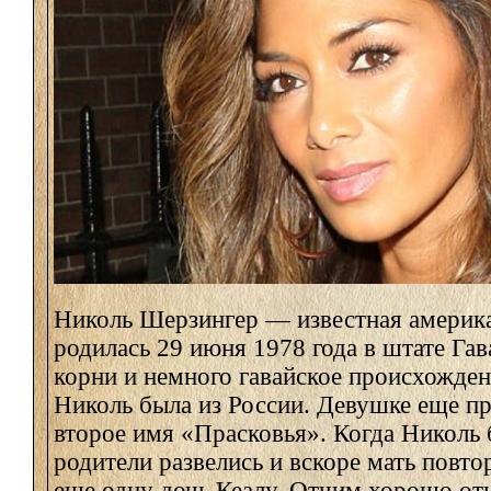
Николь Шерзингер — известная америка
родилась 29 июня 1978 года в штате Гав
корни и немного гавайское происхожден
Николь была из России. Девушке еще п
второе имя «Прасковья». Когда Николь б
родители развелись и вскоре мать повт
еще одну дочь Кеалу. Отчим хорошо отн