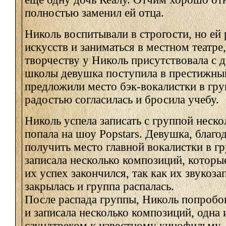
полностью заменил ей отца.
Николь воспитывали в строгости, но ей
искусств и заниматься в местном театре,
творчеству у Николь присутствовала с д
школы девушка поступила в престижный 
предложили место бэк-вокалистки в гру
радостью согласилась и бросила учебу.
Николь успела записать с группой нескол
попала на шоу Popstars. Девушка, благо
получить место главной вокалистки в гр
записала несколько композиций, которые
их успех закончился, так как их звуко
закрылась и группа распалась.
После распада группы, Николь попробов
и записала несколько композиций, одна 
саундтреком к известному кинофильму.