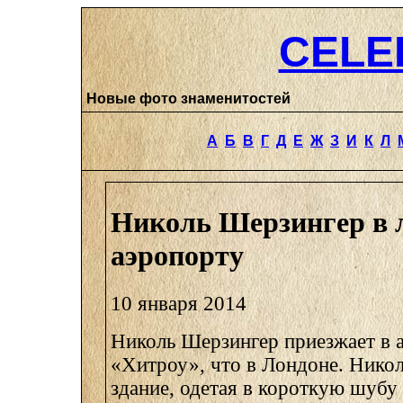
CELE
Новые фото знаменитостей
А
Б
В
Г
Д
Е
Ж
З
И
К
Л
Николь Шерзингер в 
аэропорту
10 января 2014
Николь Шерзингер приезжает в 
«Хитроу», что в Лондоне. Никол
здание, одетая в короткую шуб