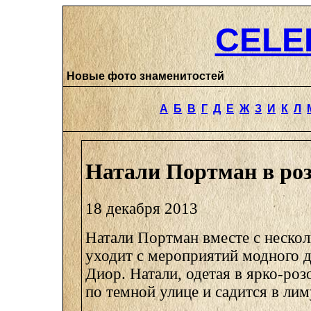
CELE
Новые фото знаменитостей
А
Б
В
Г
Д
Е
Ж
З
И
К
Л
Натали Портман в ро
18 декабря 2013
Натали Портман вместе с неск
уходит с мероприятий модного 
Диор. Натали, одетая в ярко-роз
по темной улице и садится в лим