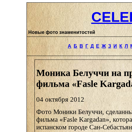
CELE
Новые фото знаменитостей
А
Б
В
Г
Д
Е
Ж
З
И
К
Л
Моника Белуччи на п
фильма «Fasle Kargad
04 октября 2012
Фото Моники Белуччи, сделанны
фильма «Fasle Kargadan», котор
испанском городе Сан-Себастья