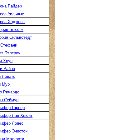
она Райдер
сса Уильямс
сса Хадженс
ория Бекхэм
ория Сильвстедт
 Стефани
ет Пэлтроу
и Хоун
и Райан
 Ловато
и Мур
з Ричардс
н Сеймур
ифер Гарнер
ифер Лав Хьюит
ифер Лопес
ифер Энистон
ни Маккарти