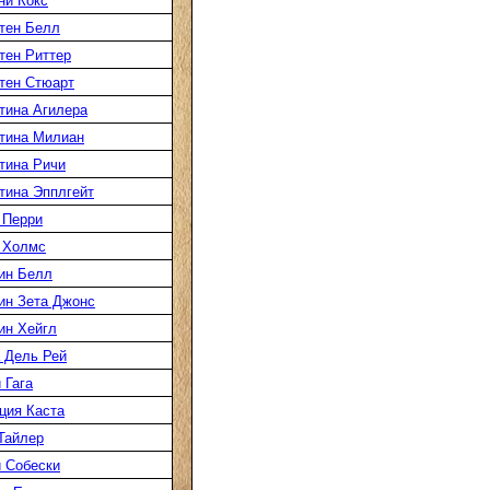
ни Кокс
тен Белл
тен Риттер
тен Стюарт
тина Агилера
тина Милиан
тина Ричи
тина Эпплгейт
 Перри
 Холмс
ин Белл
ин Зета Джонс
ин Хейгл
 Дель Рей
 Гага
ция Каста
Тайлер
 Собески