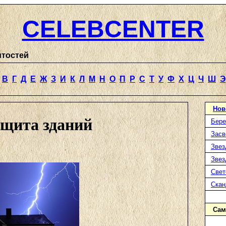
CELEBCENTER
итостей
В
Г
Д
Е
Ж
З
И
К
Л
М
Н
О
П
Р
С
Т
У
Ф
Х
Ц
Ч
Ш
Э
Нов
щита зданий
Бере
Засв
Звез
Звез
Свет
Ска
Сам