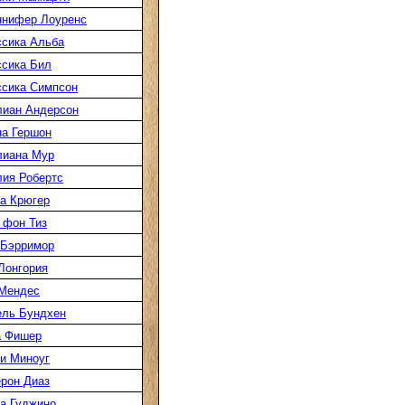
нифер Лоуренс
сика Альба
сика Бил
сика Симпсон
иан Андерсон
а Гершон
иана Мур
ия Робертс
а Крюгер
 фон Тиз
Бэрримор
Лонгория
Мендес
ль Бундхен
а Фишер
и Миноуг
рон Диаз
а Гуджино