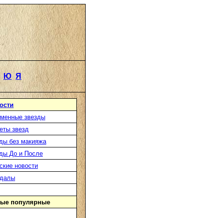
Ю
Я
ости
менные звезды
еты звезд
ды без макияжа
ды До и После
ские новости
ндалы
ые популярные