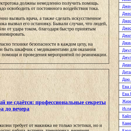
ектротока должны немедленно получить помощь.
Джен
до освободить от постоянного воздействия тока.
Джес
нно вызвать врача, а также сделать искусственное
Джес
тока вызвал его остановку. Бывали случаи, что людей,
Джес
ли от удара током, благодаря быстро принятым
анимировать.
Джил
Джин
асно технике безопасности в каждом цеху, на
ен быть шкафчик с медикаментами для оказания
Джул
 помощи и проведения мероприятий по реанимации.
Джул
Диан
Дита
Дрю 
Ева 
Ева 
Жизе
й не сдаётся: профессиональные секреты
ра до вечера
Исл
Кайл
Каме
зни требует от макияжа не только эстетики, но и
ти: работа, встречи, тренировка, вечерняя ...
Карл