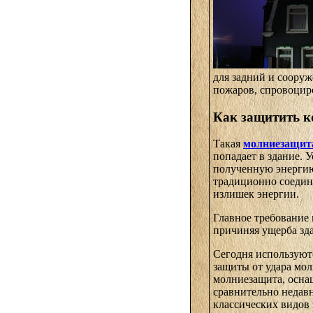
для задний и соору
пожаров, спровоцир
Как защитить 
Такая
молниезащит
попадает в здание. 
полученную энергию
традиционно соединя
излишек энергии.
Главное требование 
причиняя ущерба з
Сегодня используют
защиты от удара мол
молниезащита, осна
сравнительно недавн
классических видов