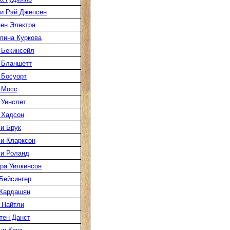
и Рэй Джепсен
ен Электра
лина Куркова
 Бекинсейл
 Бланшетт
 Босуорт
 Мосс
 Уинслет
 Хадсон
и Брук
и Кларксон
и Роланд
ра Уилкинсон
Бейсингер
Кардашян
 Найтли
тен Данст