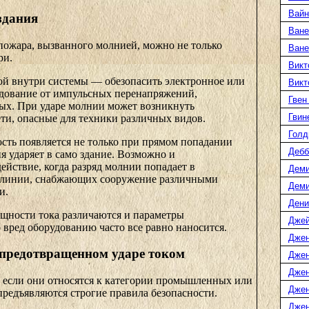
Вайн
здания
Ване
пожара, вызванного молнией, можно не только
Ване
ри.
Викт
ой внутри системы — обезопасить электронное или
Викт
удование от импульсных перенапряжений,
Гвен
ых. При ударе молнии может возникнуть
Гвин
ти, опасные для техники различных видов.
Голд
сть появляется не только при прямом попадании
Дебб
я ударяет в само здание. Возможно и
ействие, когда разряд молнии попадает в
Деми
линии, снабжающих сооружение различными
Дем
и.
Дени
ощности тока различаются и параметры
Джей
вред оборудованию часто все равно наносится.
Джен
предотвращенном ударе током
Джен
Джен
о если они относятся к категории промышленных или
Джен
редъявляются строгие правила безопасности.
Джен