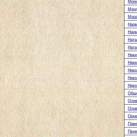
Мони
Мэн
Мэра
Наом
Наом
Ната
Ната
Ники
Никк
Нико
Нико
Нико
Общ
Олив
Олив
Орне
Паме
Пене