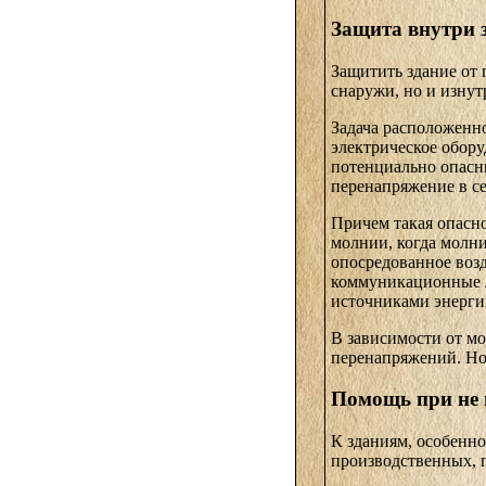
Защита внутри 
Защитить здание от 
снаружи, но и изнут
Задача расположенн
электрическое обор
потенциально опасн
перенапряжение в се
Причем такая опасно
молнии, когда молни
опосредованное возд
коммуникационные 
источниками энерги
В зависимости от м
перенапряжений. Но 
Помощь при не 
К зданиям, особенн
производственных, п