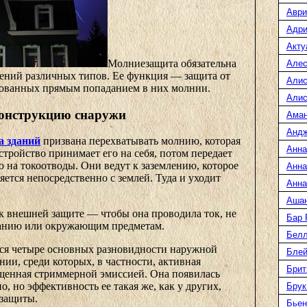
Аври
Адри
Акту
Молниезащита обязательна
Алес
жений различных типов. Ее функция — защита от
Алис
ованных прямым попаданием в них молнии.
Алис
конструкцию снаружи
Ама
Анд
а зданий
призвана перехватывать молнию, которая
Анна
Устройство принимает его на себя, потом передает
 на токоотводы. Они ведут к заземлению, которое
Анна
ется непосредственно с землей. Туда и уходит
Анна
Аша
к внешней защите — чтобы она проводила ток, не
Бар
данию или окружающим предметам.
Белл
ся четыре основных разновидности наружной
Блей
нии, среди которых, в частности, активная
Брит
щенная стриммерной эмиссией. Она появилась
о, но эффективность ее такая же, как у других,
Брук
 защиты.
Бьен