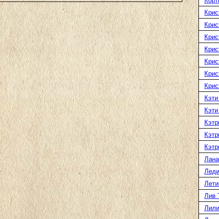
Корт
Крис
Крис
Крис
Крис
Крис
Крис
Крис
Кэти
Кэти
Кэтр
Кэтр
Кэтр
Лана
Леди
Лети
Лив 
Лили