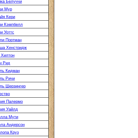
ка Белуччи
ди Мур
йя Кери
и Кэмпбелл
и Уоттс
ли Портман
ша Хенстридж
 Хилтон
и Рид
ль Кидман
ль Ричи
ль Шерзингер
ество
ия Палермо
ия Уайлд
лла Мути
ла Андерсон
лопа Круз