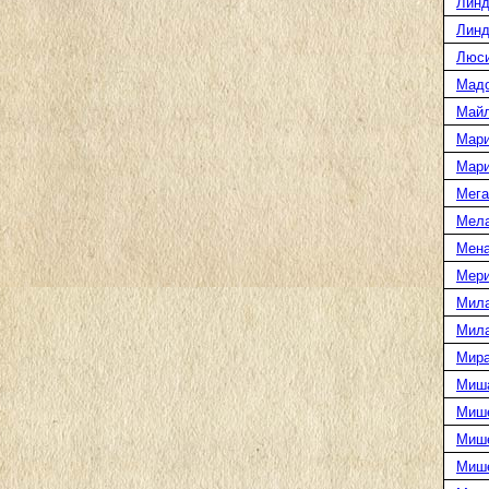
Линд
Линд
Люси
Мад
Майл
Мари
Мари
Мега
Мел
Мена
Мери
Мила
Мила
Мира
Миша
Мише
Мише
Миш