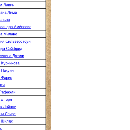
л Лавин
ана Лима
ально
сандра Амбросио
а Милано
ия Сильверстоун
нда Сейфрид
желина Джоли
 Курникова
 Пакуин
 Фарис
нти
 Рафаэли
а Торн
к Лайвли
ни Спирс
 Шилдс
с