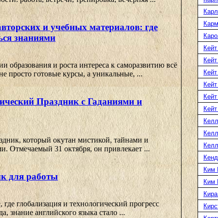
Карл
Карм
вторских и учебных материалов: где
Каро
ься знаниями
Кейт
Кейт
и образования и роста интереса к саморазвитию всё
Кейт
е просто готовые курсы, а уникальные, ...
Кейт
Кейт
ический Праздник с Гаданиями и
Кейт
Келл
Келл
здник, который окутан мистикой, тайнами и
Келл
. Отмечаемый 31 октября, он привлекает ...
Кенд
Ким 
к для работы
Ким 
Кира
 где глобализация и технологический прогресс
Кирс
, знание английского языка стало ...