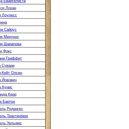
а Евангелиста
си Лохан
 Лоулесс
онна
и Сайрус
я Менунос
я Шарапова
н Фокс
ани Гриффит
 Сувари
-Кейт Олсен
 Йовович
 Кунис
нда Керр
 Бартон
ль Родригес
ль Трахтенберг
ель Уильямс