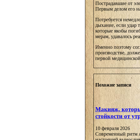
Пострадавшие от эл
Первым делом его на
Потребуется немедле
дыхание, если удар 
которые якобы погиб
мерам, удавалось ре
Именно поэтому согл
производстве, долж
первой медицинской
Похожие записи
Макияж, которы
стойкости от ут
10 февраля 2026
Современный ритм жи
настоящей выносливос