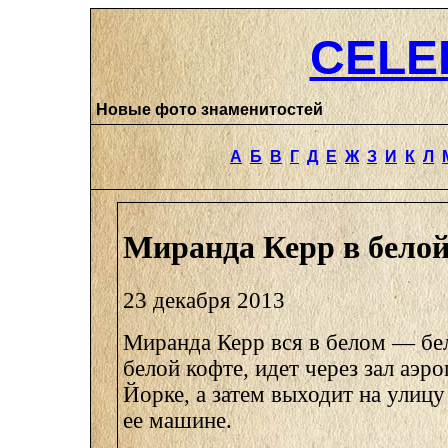
CELE
Новые фото знаменитостей
А
Б
В
Г
Д
Е
Ж
З
И
К
Л
Миранда Керр в белой
23 декабря 2013
Миранда Керр вся в белом — бе
белой кофте, идет через зал аэр
Йорке, а затем выходит на улиц
ее машине.