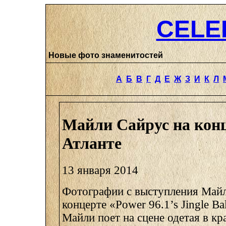
CELE
Новые фото знаменитостей
А
Б
В
Г
Д
Е
Ж
З
И
К
Л
Майли Сайрус на конц
Атланте
13 января 2014
Фотографии с выступления Майл
концерте «Power 96.1’s Jingle Ba
Майли поет на сцене одетая в к