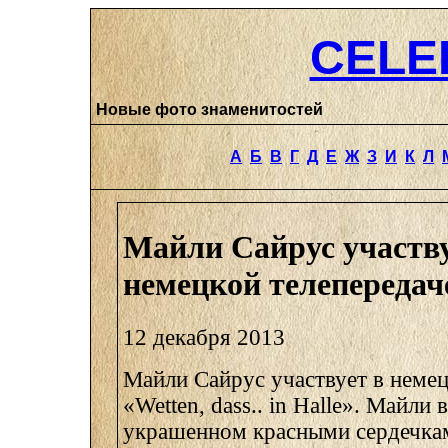
CELE
Новые фото знаменитостей
А
Б
В
Г
Д
Е
Ж
З
И
К
Л
Майли Сайрус участву
немецкой телепередач
12 декабря 2013
Майли Сайрус участвует в немец
«Wetten, dass.. in Halle». Майли 
украшенном красными сердечкам