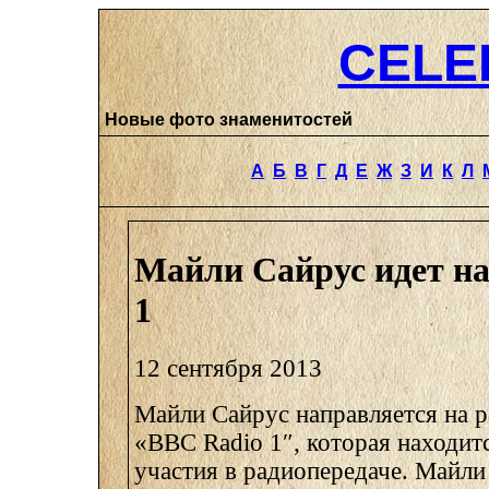
CELE
Новые фото знаменитостей
А
Б
В
Г
Д
Е
Ж
З
И
К
Л
Майли Сайрус идет н
1
12 сентября 2013
Майли Сайрус направляется на 
«BBC Radio 1″, которая находит
участия в радиопередаче. Майли