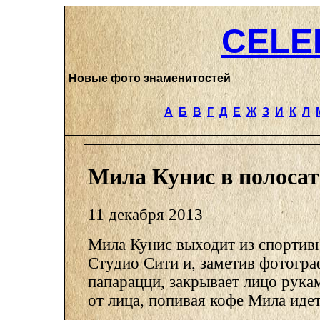
CELE
Новые фото знаменитостей
А
Б
В
Г
Д
Е
Ж
З
И
К
Л
Мила Кунис в полосат
11 декабря 2013
Мила Кунис выходит из спортивн
Студио Сити и, заметив фотогр
папарацци, закрывает лицо рука
от лица, попивая кофе Мила иде