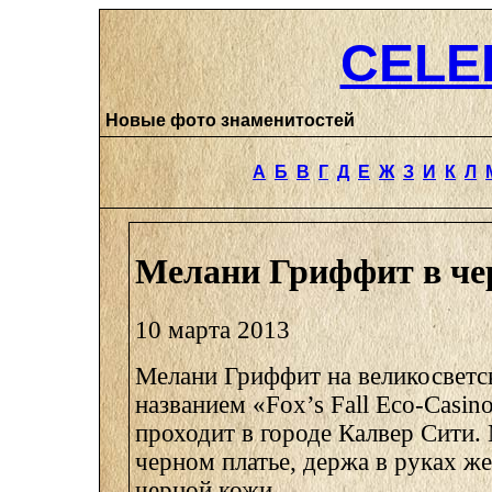
CELE
Новые фото знаменитостей
А
Б
В
Г
Д
Е
Ж
З
И
К
Л
Мелани Гриффит в че
10 марта 2013
Мелани Гриффит на великосветс
названием «Fox’s Fall Eco-Casino
проходит в городе Калвер Сити.
черном платье, держа в руках ж
черной кожи.