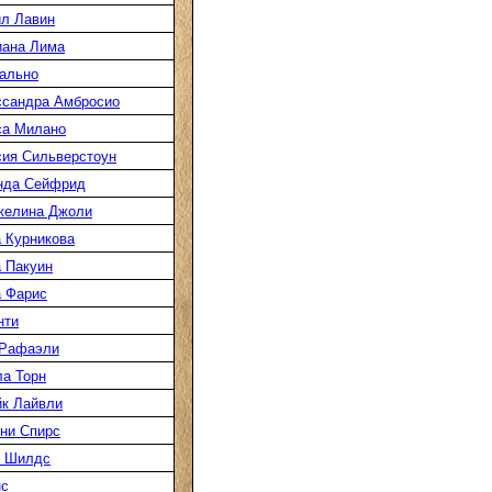
л Лавин
иана Лима
ально
ссандра Амбросио
са Милано
ия Сильверстоун
нда Сейфрид
желина Джоли
 Курникова
 Пакуин
 Фарис
нти
 Рафаэли
а Торн
к Лайвли
ни Спирс
к Шилдс
нс