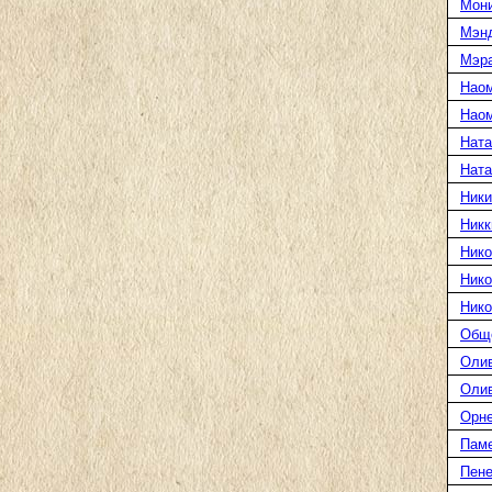
Мони
Мэн
Мэра
Нао
Наом
Ната
Нат
Ники
Никк
Нико
Нико
Нико
Общ
Оли
Оли
Орн
Пам
Пене