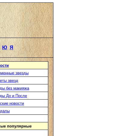
Ю
Я
ости
менные звезды
еты звезд
ды без макияжа
ды До и После
ские новости
ндалы
ые популярные