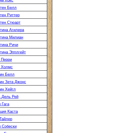
ни Кокс
тен Белл
тен Риттер
тен Стюарт
тина Агилера
тина Милиан
тина Ричи
тина Эпплгейт
 Перри
 Холмс
ин Белл
ин Зета Джонс
ин Хейгл
 Дель Рей
 Гага
ция Каста
Тайлер
 Собески