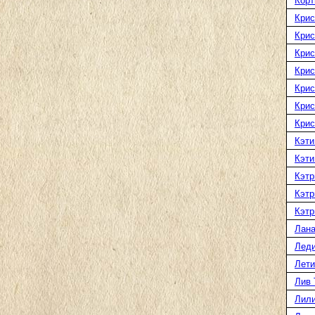
Корт
Крис
Крис
Крис
Крис
Крис
Крис
Крис
Кэти
Кэти
Кэтр
Кэтр
Кэтр
Лана
Леди
Лети
Лив 
Лили