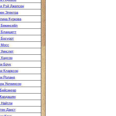
и Рэй Джепсен
ен Электра
лина Куркова
 Бекинсейл
 Бланшетт
 Босуорт
 Мосс
 Уинслет
 Хадсон
и Брук
и Кларксон
и Роланд
ра Уилкинсон
Бейсингер
 Кардашян
 Найтли
тен Данст