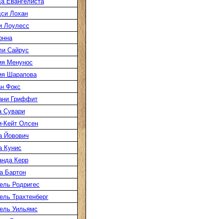
а Евангелиста
си Лохан
и Лоулесс
онна
ли Сайрус
ия Менунос
ия Шарапова
н Фокс
ани Гриффит
а Сувари
-Кейт Олсен
а Йовович
а Кунис
нда Керр
а Бартон
ель Родригес
ль Трахтенберг
ель Уильямс