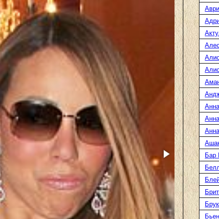
Аври
Адр
Акту
Але
Али
Алис
Ама
Анд
Анна
Анна
Анна
Аша
Бар
Белл
Блей
Брит
Бру
Бье