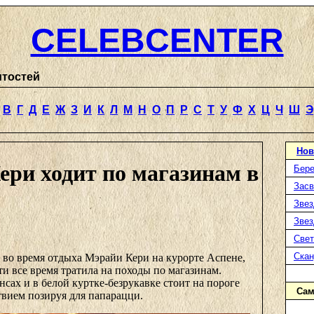
CELEBCENTER
итостей
В
Г
Д
Е
Ж
З
И
К
Л
М
Н
О
П
Р
С
Т
У
Ф
Х
Ц
Ч
Ш
Э
Нов
ери ходит по магазинам в
Бере
Засв
Звез
Звез
Свет
Ска
 во время отдыха Мэрайи Кери на курорте Аспене,
чти все время тратила на походы по магазинам.
сах и в белой куртке-безрукавке стоит на пороге
Сам
твием позируя для папарацци.