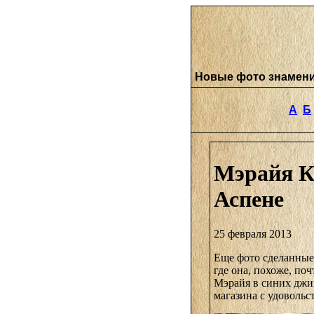
Новые фото знамен
А
Б
Мэрайя К
Аспене
25 февраля 2013
Еще фото сделанные
где она, похоже, по
Мэрайя в синих джин
магазина с удовольс