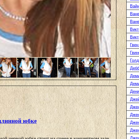
Вайн
Ване
Ван
Викт
Викт
Гвен
Гвин
Голд
Дебб
Деми
Дем
Дени
Дже
Дже
Дже
длинной юбке
Дже
Дже
Джен
ой черной юбке стоит на сцене в концертном зале