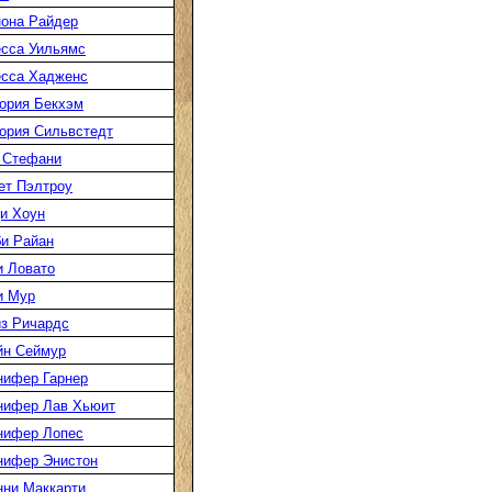
она Райдер
сса Уильямс
есса Хадженс
ория Бекхэм
ория Сильвстедт
 Стефани
ет Пэлтроу
и Хоун
и Райан
 Ловато
и Мур
з Ричардс
йн Сеймур
нифер Гарнер
нифер Лав Хьюит
нифер Лопес
нифер Энистон
ни Маккарти