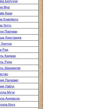
ка Белуччи
ди Мур
йя Кери
ми Кэмпбелл
и Уоттс
ли Портман
аша Хенстридж
 Хилтон
и Рид
ль Кидман
ль Ричи
ль Шерзингер
ество
вия Палермо
вия Уайлд
елла Мути
ела Андерсон
лопа Круз