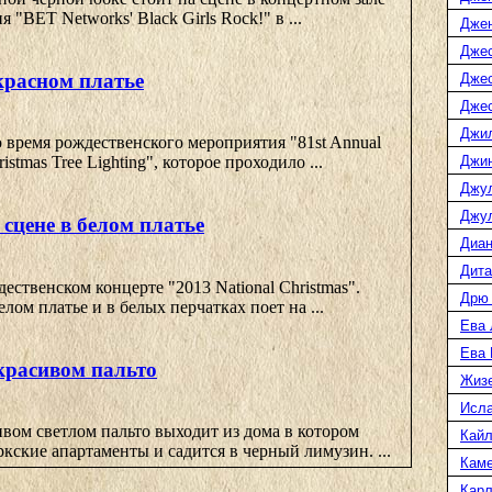
 "BET Networks' Black Girls Rock!" в ...
Дже
Джес
красном платье
Джес
Джес
Джи
 время рождественского мероприятия "81st Annual
Джин
ristmas Tree Lighting", которое проходило ...
Джу
Джул
сцене в белом платье
Диан
Дита
ественском концерте "2013 National Christmas".
Дрю
лом платье и в белых перчатках поет на ...
Ева 
Ева
красивом пальто
Жиз
Исл
вом светлом пальто выходит из дома в котором
Кайл
ркские апартаменты и садится в черный лимузин. ...
Каме
Карл