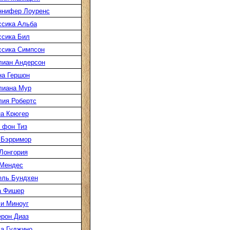
ннифер Лоуренс
сика Альба
сика Бил
сика Симпсон
лиан Андерсон
а Гершон
лиана Мур
ия Робертс
а Крюгер
 фон Тиз
 Бэрримор
Лонгория
 Мендес
ель Бундхен
а Фишер
и Миноуг
рон Диаз
а Гуджино