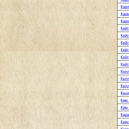
Карл
Карм
Каро
Кейт
Кейт
Кейт
Кейт
Кейт
Кейт
Келл
Келл
Келл
Кенд
Ким 
Ким
Кира
Кирс