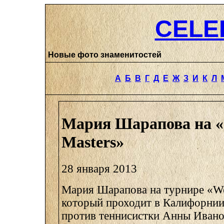
CELE
Новые фото знаменитостей
А
Б
В
Г
Д
Е
Ж
З
И
К
Л
Мария Шарапова на «I
Masters»
28 января 2013
Мария Шарапова на турнире «Wel
который проходит в Калифорнии
против теннисистки Анны Ивано