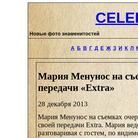
CELE
Новые фото знаменитостей
А
Б
В
Г
Д
Е
Ж
З
И
К
Л
Мария Менунос на съ
передачи «Extra»
28 декабря 2013
Мария Менунос на съемках очер
своей передачи Extra. Мария вед
разговаривая с гостем, по види