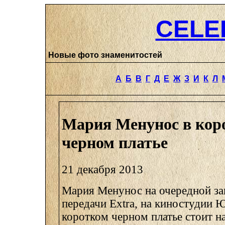
CELE
Новые фото знаменитостей
А
Б
В
Г
Д
Е
Ж
З
И
К
Л
Мария Менунос в кор
черном платье
21 декабря 2013
Мария Менунос на очередной за
передачи Extra, на киностудии 
коротком черном платье стоит на