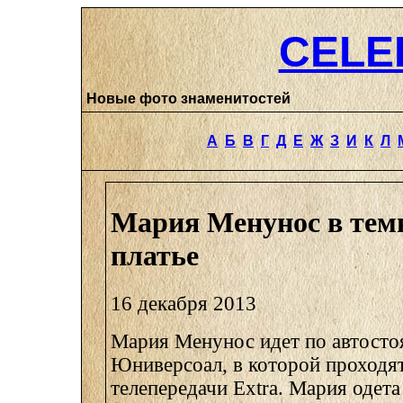
CELE
Новые фото знаменитостей
А
Б
В
Г
Д
Е
Ж
З
И
К
Л
Мария Менунос в тем
платье
16 декабря 2013
Мария Менунос идет по автосто
Юниверсоал, в которой проходят
телепередачи Extra. Мария одета