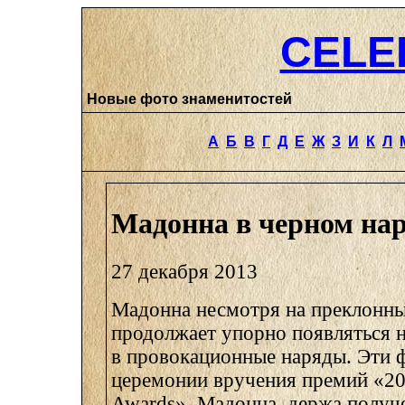
CELE
Новые фото знаменитостей
А
Б
В
Г
Д
Е
Ж
З
И
К
Л
Мадонна в черном на
27 декабря 2013
Мадонна несмотря на преклонны
продолжает упорно появляться н
в провокационные наряды. Эти 
церемонии вручения премий «201
Awards». Мадонна, держа получ