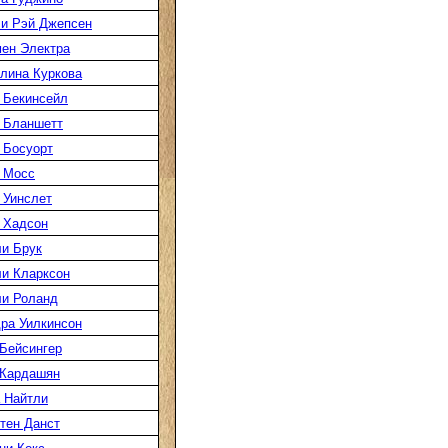
и Рэй Джепсен
ен Электра
лина Куркова
 Бекинсейл
 Бланшетт
 Босуорт
 Мосс
 Уинслет
 Хадсон
и Брук
и Кларксон
и Роланд
ра Уилкинсон
Бейсингер
 Кардашян
 Найтли
тен Данст