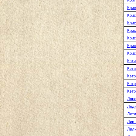
Корт
Крис
Крис
Крис
Крис
Крис
Крис
Крис
Кэти
Кэти
Кэтр
Кэтр
Кэтр
Лана
Леди
Лети
Лив 
Лили