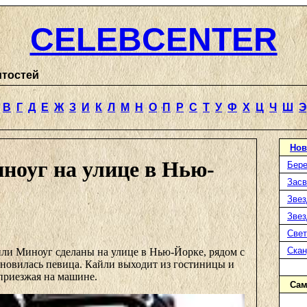
CELEBCENTER
итостей
В
Г
Д
Е
Ж
З
И
К
Л
М
Н
О
П
Р
С
Т
У
Ф
Х
Ц
Ч
Ш
Э
Нов
ноуг на улице в Нью-
Бере
Засв
Звез
Звез
Свет
Ска
ли Миноуг сделаны на улице в Нью-Йорке, рядом с
ановилась певица. Кайли выходит из гостиницы и
 приезжая на машине.
Сам