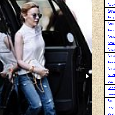
Аври
Адр
Акту
Але
Али
Алис
Ама
Анд
Анна
Анна
Анна
Аша
Бар
Белл
Блей
Брит
Бру
Бье