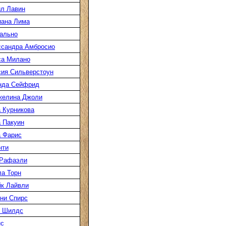
л Лавин
иана Лима
ально
ссандра Амбросио
са Милано
ия Сильверстоун
нда Сейфрид
желина Джоли
 Курникова
 Пакуин
 Фарис
нти
 Рафаэли
а Торн
к Лайвли
ни Спирс
к Шилдс
нс