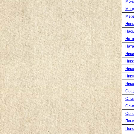
Мони
Мэн
Мэра
Нао
Наом
Ната
Нат
Ники
Никк
Нико
Нико
Нико
Общ
Оли
Оли
Орн
Пам
Пене