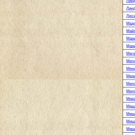
Линд
Линд
Люс
Мад
Май
Мар
Мар
Мега
Мел
Мен
Мери
Мил
Мил
Мира
Миш
Миш
Мише
Миш