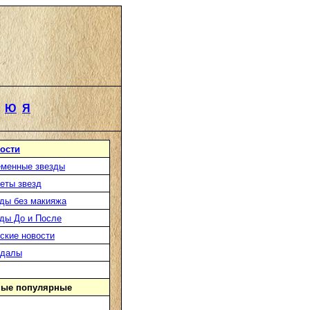
Ю
Я
ости
менные звезды
еты звезд
ды без макияжа
ды До и После
ские новости
ндалы
ые популярные