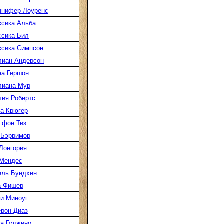
ннифер Лоуренс
сика Альба
сика Бил
сика Симпсон
лиан Андерсон
а Гершон
лиана Мур
ия Робертс
а Крюгер
 фон Тиз
 Бэрримор
Лонгория
 Мендес
ель Бундхен
а Фишер
и Миноуг
рон Диаз
а Гуджино