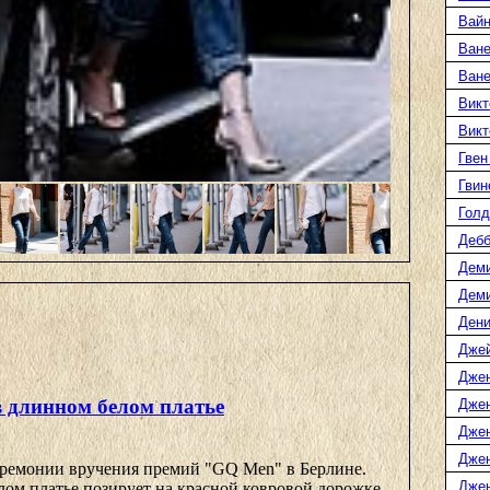
Вайн
Ване
Ван
Викт
Викт
Гвен
Гвин
Голд
Дебб
Деми
Дем
Дени
Дже
Дже
 длинном белом платье
Дже
Дже
Дже
ремонии вручения премий "GQ Men" в Берлине.
Джен
ом платье позирует на красной ковровой дорожке. ...