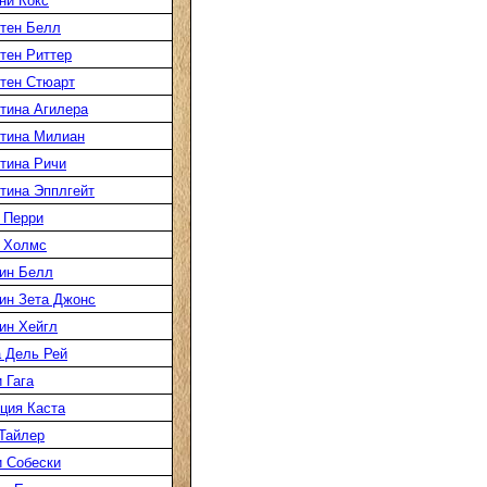
ни Кокс
тен Белл
тен Риттер
тен Стюарт
тина Агилера
тина Милиан
тина Ричи
тина Эпплгейт
 Перри
 Холмс
ин Белл
ин Зета Джонс
ин Хейгл
 Дель Рей
 Гага
ция Каста
Тайлер
 Собески