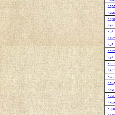
Карл
Карм
Каро
Кейт
Кейт
Кейт
Кейт
Кейт
Кейт
Келл
Келл
Келл
Кенд
Ким 
Ким
Кира
Кирс