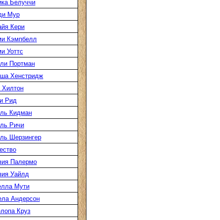
ка Белуччи
ди Мур
йя Кери
ми Кэмпбелл
и Уоттс
ли Портман
аша Хенстридж
 Хилтон
и Рид
ль Кидман
ль Ричи
ль Шерзингер
ество
вия Палермо
вия Уайлд
елла Мути
ела Андерсон
лопа Круз