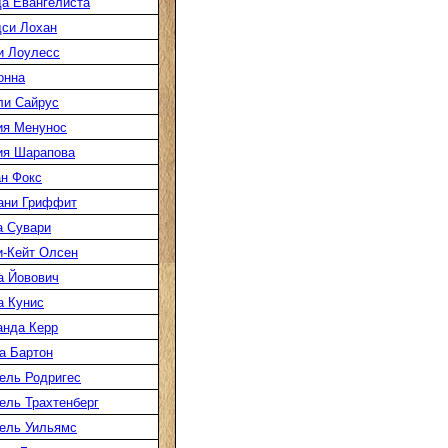
а Евангелиста
си Лохан
и Лоулесс
онна
ли Сайрус
ия Менунос
ия Шарапова
н Фокс
ани Гриффит
а Сувари
-Кейт Олсен
а Йовович
а Кунис
нда Керр
а Бартон
ель Родригес
ль Трахтенберг
ель Уильямс