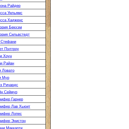
она Райдер
сса Уильямс
есса Хадженс
ория Бекхэм
ория Сильвстедт
 Стефани
ет Пэлтроу
и Хоун
и Райан
 Ловато
и Мур
з Ричардс
йн Сеймур
нифер Гарнер
нифер Лав Хьюит
нифер Лопес
нифер Энистон
ни Маккарти