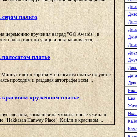
Дже
Джес
 сером пальто
Джес
Джес
на церемонию вручения наград "GQ Awards", в
Джи
ом пальто идет по улице и останавливается, ...
Джин
Джу
 полосатом платье
Джул
Диан
Миноуг идет в коротком полосатом платье по улице
Дита
аясь проходим и раздавая автографы всем ...
Дрю
Ева 
 красивом кружевном платье
Ева
Жиз
Исл
оуг сделаны, когда певица уходила после ужина в
е "Hakkasan Hanway Place". Кайли в красивом ...
Кайл
Каме
Карл