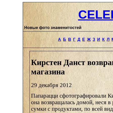
CELE
Новые фото знаменитостей
А
Б
В
Г
Д
Е
Ж
З
И
К
Л
Кирстен Данст возвра
магазина
29 декабря 2012
Папарацци сфотографировали Ки
она возвращалась домой, неся в
сумки с продуктами, по всей ви