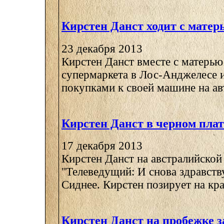
Кирстен Данст ходит с матер
23 декабря 2013
Кирстен Данст вместе с матерью
супермаркета в Лос-Анджелесе 
покупками к своей машине на авт
Кирстен Данст в черном плат
17 декабря 2013
Кирстен Данст на австралийской
"Телеведущий: И снова здравству
Сиднее. Кирстен позирует на крас
Кирстен Данст на пробежке з