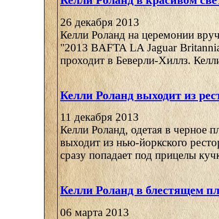
Келли Роланд в красивом све
26 декабря 2013
Келли Роланд на церемонии вру
"2013 BAFTA LA Jaguar Britanni
проходит в Беверли-Хиллз. Келли 
Келли Роланд выходит из рес
11 декабря 2013
Келли Роланд, одетая в черное пл
выходит из нью-йоркского ресто
сразу попадает под прицелы кучк
Келли Роланд в блестящем пл
06 марта 2013