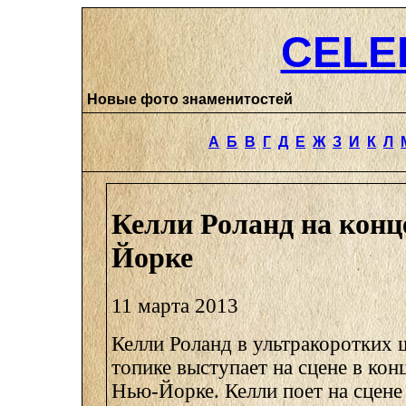
CELE
Новые фото знаменитостей
А
Б
В
Г
Д
Е
Ж
З
И
К
Л
Келли Роланд на конц
Йорке
11 марта 2013
Келли Роланд в ультракоротких 
топике выступает на сцене в кон
Нью-Йорке. Келли поет на сцене 