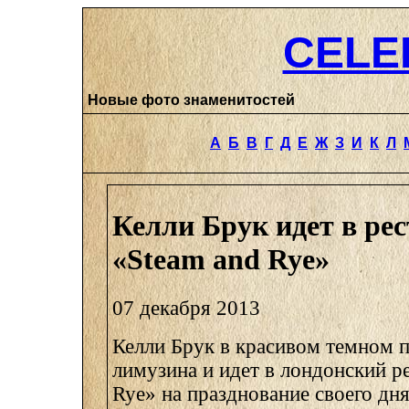
CELE
Новые фото знаменитостей
А
Б
В
Г
Д
Е
Ж
З
И
К
Л
Келли Брук идет в ре
«Steam and Rye»
07 декабря 2013
Келли Брук в красивом темном п
лимузина и идет в лондонский р
Rye» на празднование своего дн