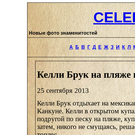
CELE
Новые фото знаменитостей
А
Б
В
Г
Д
Е
Ж
З
И
К
Л
Келли Брук на пляже 
25 сентября 2013
Келли Брук отдыхает на мексика
Канкуне. Келли в открытом купа
подругой по песку на пляже, куп
затем, никого не смущаясь, реша
топлес.