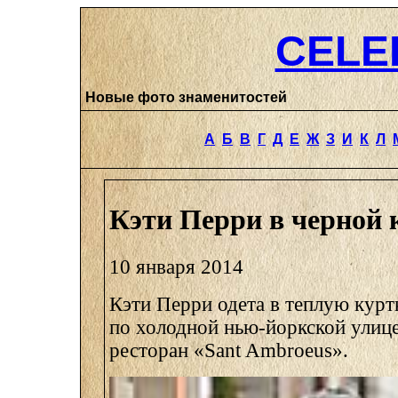
CELE
Новые фото знаменитостей
А
Б
В
Г
Д
Е
Ж
З
И
К
Л
Кэти Перри в черной 
10 января 2014
Кэти Перри одета в теплую курт
по холодной нью-йоркской улице
ресторан «Sant Ambroeus».