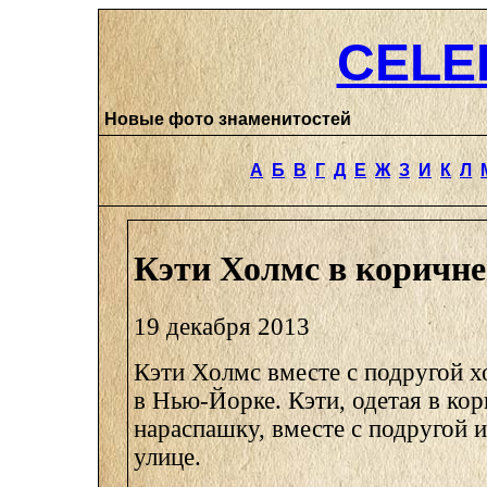
CELE
Новые фото знаменитостей
А
Б
В
Г
Д
Е
Ж
З
И
К
Л
Кэти Холмс в коричн
19 декабря 2013
Кэти Холмс вместе с подругой х
в Нью-Йорке. Кэти, одетая в к
нараспашку, вместе с подругой 
улице.