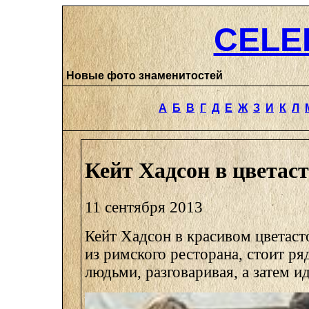
CELE
Новые фото знаменитостей
А
Б
В
Г
Д
Е
Ж
З
И
К
Л
Кейт Хадсон в цветас
11 сентября 2013
Кейт Хадсон в красивом цветаст
из римского ресторана, стоит р
людьми, разговаривая, а затем и