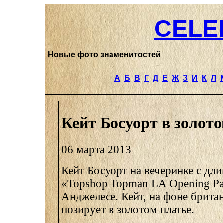
CELE
Новые фото знаменитостей
А
Б
В
Г
Д
Е
Ж
З
И
К
Л
Кейт Босуорт в золот
06 марта 2013
Кейт Босуорт на вечеринке с дл
«Topshop Topman LA Opening Pa
Анджелесе. Кейт, на фоне британ
позирует в золотом платье.