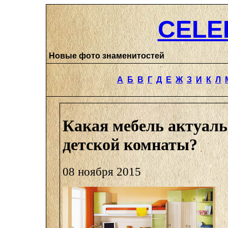
CELE
Новые фото знаменитостей
А
Б
В
Г
Д
Е
Ж
З
И
К
Л
Какая мебель актуаль
детской комнаты?
08 ноября 2015