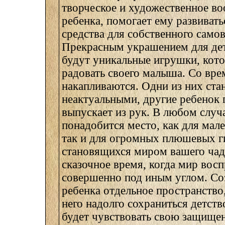
творческое и художественное в
ребенка, помогает ему развивать
средства для собственного само
Прекрасным украшением для де
будут уникальные игрушки, кот
радовать своего малыша. Со вре
накапливаются. Одни из них ста
неактуальными, другие ребенок 
выпускает из рук. В любом случ
понадобится место, как для мал
так и для огромных плюшевых г
становящихся миром вашего чада
сказочное время, когда мир вос
совершенно под иным углом. Соз
ребенка отдельное пространство
него надолго сохраниться детст
будет чувствовать свою защищен