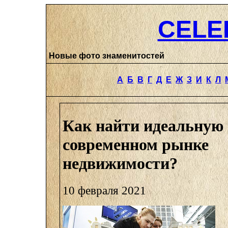
CELE
Новые фото знаменитостей
А
Б
В
Г
Д
Е
Ж
З
И
К
Л
Как найти идеальную 
современном рынке
недвижимости?
10 февраля 2021