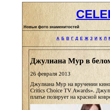
CELE
Новые фото знаменитостей
А
Б
В
Г
Д
Е
Ж
З
И
К
Л
Джулиана Мур в бело
26 февраля 2013
Джулиана Мур на вручении кин
Critics Choice TV Awards». Джул
платье позирует на красной ков