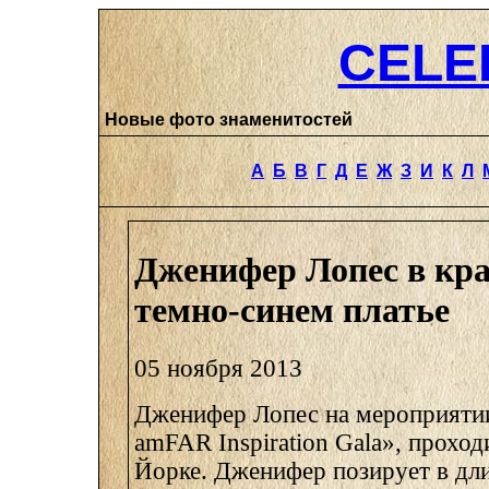
CELE
Новые фото знаменитостей
А
Б
В
Г
Д
Е
Ж
З
И
К
Л
Дженифер Лопес в кр
темно-синем платье
05 ноября 2013
Дженифер Лопес на мероприятии
amFAR Inspiration Gala», прохо
Йорке. Дженифер позирует в дл