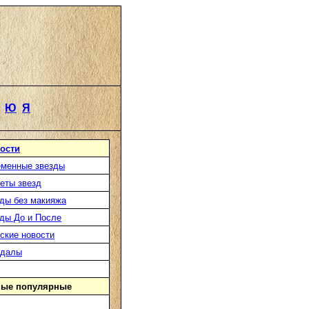
Ю
Я
ости
менные звезды
еты звезд
ды без макияжа
ды До и После
ские новости
ндалы
ые популярные