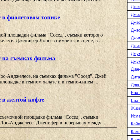
Дже
Джес
 в фиолетовом топике
Джес
Джес
ной площадки фильма "Сосед", съемки которого
Джи
елесе. Дженифер Лопес снимается в сцене, в ...
Джин
Джу
 на съемках фильма
Джул
Диан
ос-Анджелесе, на съемках фильма "Сосед". Джей
Дита
площадке в темном халате и в темно-синем ...
Дрю
Ева 
 в желтой кофте
Ева
Жиз
Исл
съемочной площадке фильма "Сосед", съемки
 Лос-Анджелесе. Дженифер в перерывах между ...
Кайл
Каме
Карл