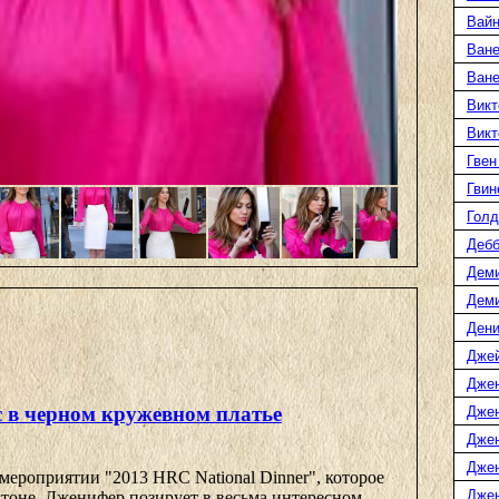
Вайн
Ване
Ван
Викт
Викт
Гвен
Гвин
Голд
Дебб
Деми
Дем
Дени
Дже
Дже
 в черном кружевном платье
Дже
Дже
Дже
ероприятии "2013 HRC National Dinner", которое
Джен
оне. Дженифер позирует в весьма интересном ...