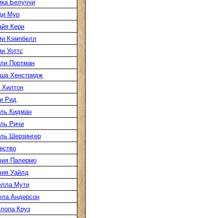
ка Белуччи
ди Мур
йя Кери
ми Кэмпбелл
и Уоттс
ли Портман
аша Хенстридж
 Хилтон
и Рид
ль Кидман
ль Ричи
ль Шерзингер
ество
вия Палермо
вия Уайлд
елла Мути
ела Андерсон
лопа Круз