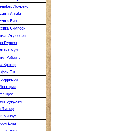
ннифер Лоуренс
сика Альба
сика Бил
сика Симпсон
лиан Андерсон
а Гершон
лиана Мур
ия Робертс
а Крюгер
 фон Тиз
 Бэрримор
Лонгория
 Мендес
ель Бундхен
а Фишер
и Миноуг
рон Диаз
а Гуджино