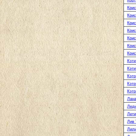
Корт
Крис
Крис
Крис
Крис
Крис
Крис
Крис
Кэти
Кэти
Кэтр
Кэтр
Кэтр
Лана
Леди
Лети
Лив 
Лили