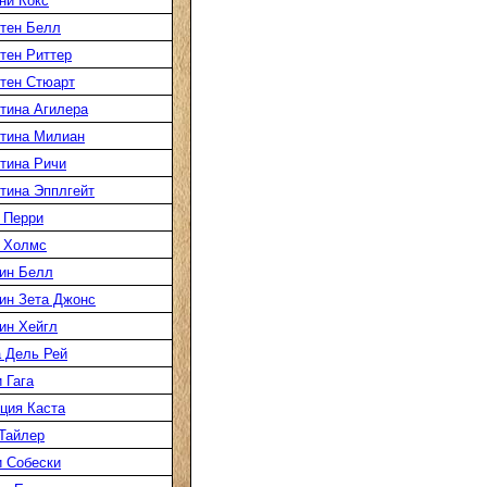
ни Кокс
тен Белл
тен Риттер
тен Стюарт
тина Агилера
тина Милиан
тина Ричи
тина Эпплгейт
 Перри
 Холмс
ин Белл
ин Зета Джонс
ин Хейгл
 Дель Рей
 Гага
ция Каста
Тайлер
 Собески