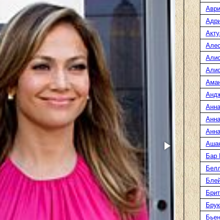
Аври
Адр
Акту
Але
Али
Алис
Ама
Анд
Анна
Анна
Анна
Аша
Бар
Белл
Блей
Брит
Бру
Бье