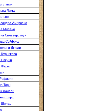
л Лавин
иана Лима
ально
ссандра Амбросио
са Милано
ия Сильверстоун
нда Сейфрид
желина Джоли
 Курникова
 Пакуин
 Фарис
нти
 Рафаэли
а Торн
к Лайвли
ни Спирс
к Шилдс
нс