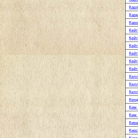
Карл
Карм
Каро
Кейт
Кейт
Кейт
Кейт
Кейт
Кейт
Келл
Келл
Келл
Кенд
Ким 
Ким
Кира
Кирс