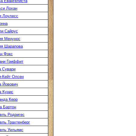
а Евангелиста
си Лохан
и Лоулесс
онна
ли Сайрус
ия Менунос
ия Шарапова
н Фокс
ани Гриффит
а Сувари
-Кейт Олсен
а Йовович
а Кунис
нда Керр
а Бартон
ель Родригес
ль Трахтенберг
ель Уильямс