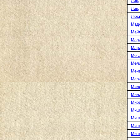
Линд
Линд
Люс
Мад
Май
Мар
Мар
Мега
Мел
Мен
Мери
Мил
Мил
Мира
Миш
Миш
Мише
Миш