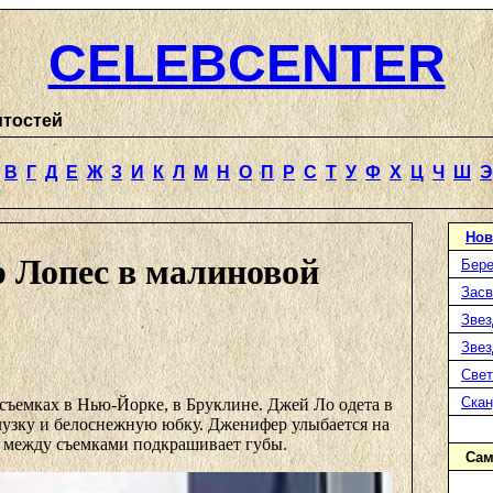
CELEBCENTER
итостей
В
Г
Д
Е
Ж
З
И
К
Л
М
Н
О
П
Р
С
Т
У
Ф
Х
Ц
Ч
Ш
Э
Нов
 Лопес в малиновой
Бере
Засв
Звез
Звез
Свет
Ска
съемках в Нью-Йорке, в Бруклине. Джей Ло одета в
узку и белоснежную юбку. Дженифер улыбается на
е между съемками подкрашивает губы.
Сам