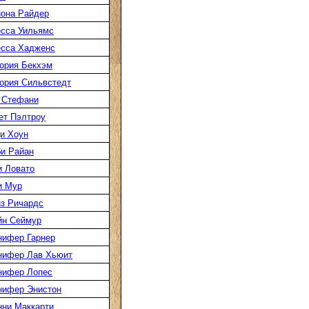
она Райдер
сса Уильямс
есса Хадженс
ория Бекхэм
ория Сильвстедт
 Стефани
ет Пэлтроу
и Хоун
и Райан
 Ловато
и Мур
з Ричардс
йн Сеймур
нифер Гарнер
нифер Лав Хьюит
нифер Лопес
нифер Энистон
ни Маккарти