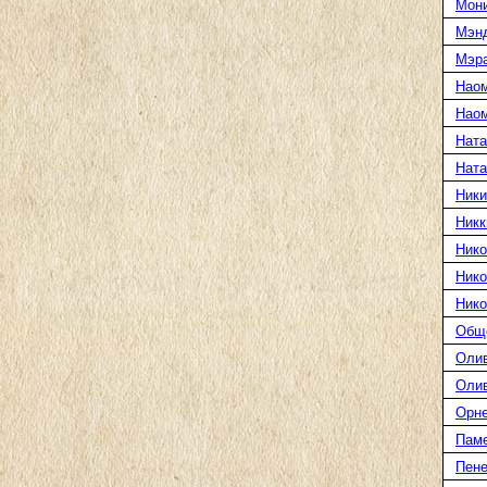
Мони
Мэн
Мэра
Нао
Наом
Ната
Нат
Ники
Никк
Нико
Нико
Нико
Общ
Оли
Оли
Орн
Пам
Пене