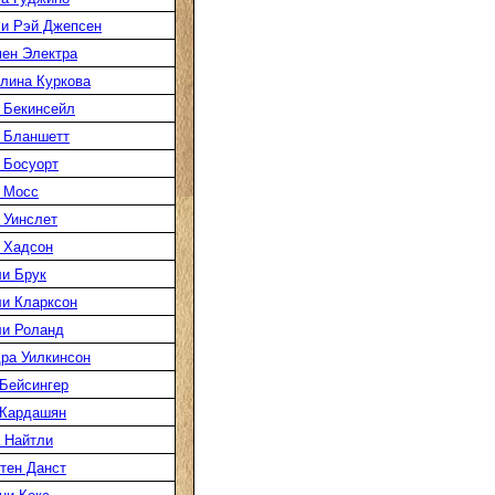
и Рэй Джепсен
ен Электра
лина Куркова
 Бекинсейл
 Бланшетт
 Босуорт
 Мосс
 Уинслет
 Хадсон
и Брук
и Кларксон
и Роланд
ра Уилкинсон
Бейсингер
 Кардашян
 Найтли
тен Данст