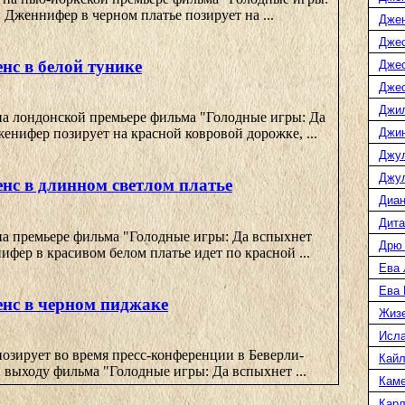
 Дженнифер в черном платье позирует на ...
Дже
Джес
нс в белой тунике
Джес
Джес
Джи
а лондонской премьере фильма "Голодные игры: Да
Джин
енифер позирует на красной ковровой дорожке, ...
Джу
Джул
нс в длинном светлом платье
Диан
Дита
а премьере фильма "Голодные игры: Да вспыхнет
Дрю
ифер в красивом белом платье идет по красной ...
Ева 
Ева
нс в черном пиджаке
Жиз
Исл
озирует во время пресс-конференции в Беверли-
Кайл
 выходу фильма "Голодные игры: Да вспыхнет ...
Каме
Карл