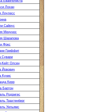
а Евангелиста
си Лохан
и Лоулесс
онна
ли Сайрус
ия Менунос
ия Шарапова
н Фокс
ани Гриффит
а Сувари
-Кейт Олсен
а Йовович
а Кунис
нда Керр
а Бартон
ель Родригес
ль Трахтенберг
ель Уильямс