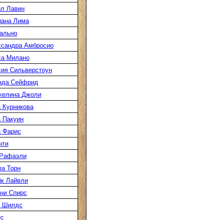
л Лавин
иана Лима
ально
ссандра Амбросио
са Милано
ия Сильверстоун
нда Сейфрид
желина Джоли
 Курникова
 Пакуин
 Фарис
нти
 Рафаэли
а Торн
к Лайвли
ни Спирс
к Шилдс
нс