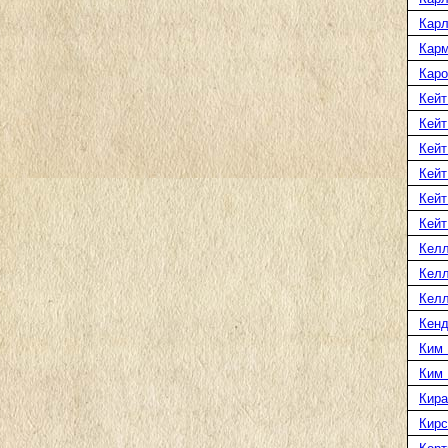
Карл
Карм
Каро
Кейт
Кейт
Кейт
Кейт
Кейт
Кейт
Келл
Келл
Келл
Кенд
Ким 
Ким
Кира
Кирс