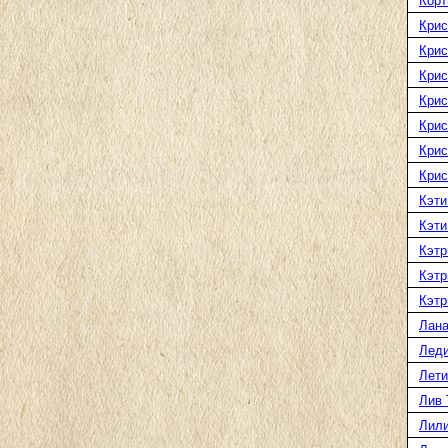
Корт
Крис
Крис
Крис
Крис
Крис
Крис
Крис
Кэти
Кэти
Кэтр
Кэтр
Кэтр
Лана
Леди
Лети
Лив 
Лили