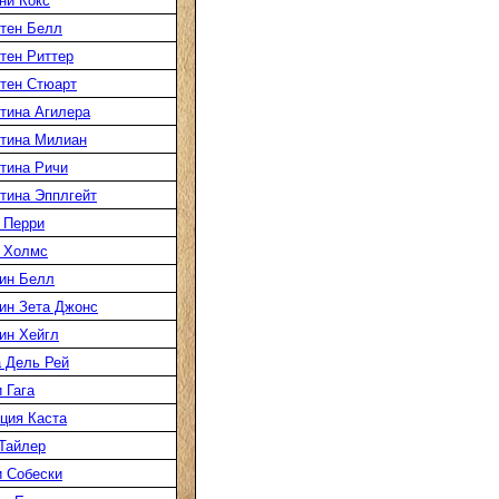
ни Кокс
тен Белл
тен Риттер
тен Стюарт
тина Агилера
тина Милиан
тина Ричи
тина Эпплгейт
 Перри
 Холмс
ин Белл
ин Зета Джонс
ин Хейгл
 Дель Рей
 Гага
ция Каста
Тайлер
 Собески