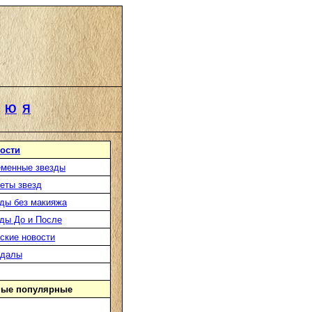
Ю
Я
ости
менные звезды
еты звезд
ды без макияжа
ды До и После
ские новости
ндалы
ые популярные