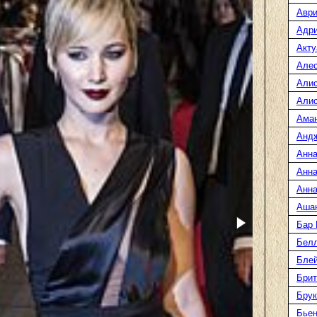
Аври
Адр
Акту
Але
Али
Алис
Ама
Анд
Анна
Анна
Анна
Аша
Бар
Белл
Блей
Брит
Бру
Бье