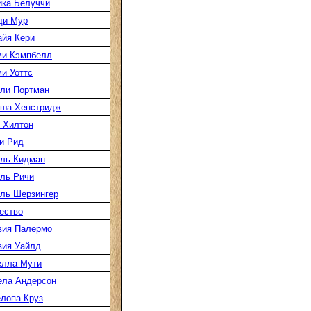
ка Белуччи
ди Мур
йя Кери
ми Кэмпбелл
и Уоттс
ли Портман
аша Хенстридж
 Хилтон
и Рид
ль Кидман
ль Ричи
ль Шерзингер
ество
вия Палермо
вия Уайлд
елла Мути
ела Андерсон
лопа Круз