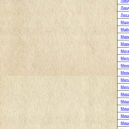
Линд
Линд
Люс
Мад
Май
Мар
Мар
Мега
Мел
Мен
Мери
Мил
Мил
Мира
Миш
Миш
Мише
Миш