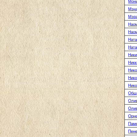
Мони
Мэн
Мэра
Нао
Наом
Ната
Нат
Ники
Никк
Нико
Нико
Нико
Общ
Оли
Оли
Орн
Пам
Пене