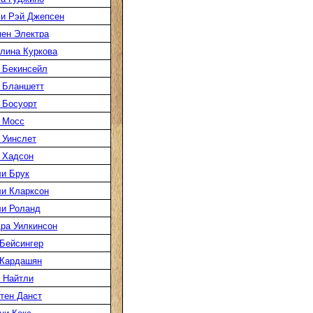
и Рэй Джепсен
ен Электра
лина Куркова
 Бекинсейл
 Бланшетт
 Босуорт
 Мосс
 Уинслет
 Хадсон
и Брук
и Кларксон
и Роланд
ра Уилкинсон
Бейсингер
 Кардашян
 Найтли
тен Данст