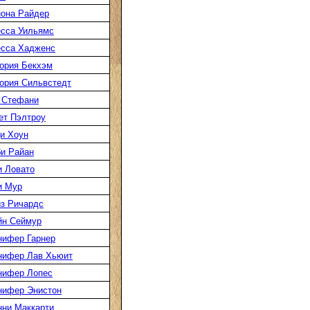
она Райдер
сса Уильямс
есса Хадженс
ория Бекхэм
ория Сильвстедт
 Стефани
ет Пэлтроу
и Хоун
и Райан
 Ловато
и Мур
з Ричардс
йн Сеймур
нифер Гарнер
нифер Лав Хьюит
нифер Лопес
нифер Энистон
ни Маккарти