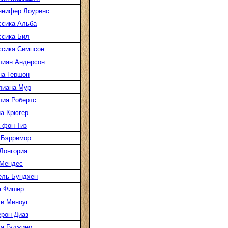
ннифер Лоуренс
сика Альба
сика Бил
сика Симпсон
лиан Андерсон
а Гершон
лиана Мур
ия Робертс
а Крюгер
 фон Тиз
 Бэрримор
Лонгория
 Мендес
ель Бундхен
а Фишер
и Миноуг
рон Диаз
а Гуджино