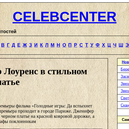
CELEBCENTER
итостей
В
Г
Д
Е
Ж
З
И
К
Л
М
Н
О
П
Р
С
Т
У
Ф
Х
Ц
Ч
Ш
Э
Нов
 Лоуренс в стильном
Бере
Засв
латье
Звез
Звез
Свет
Ска
ремьеры фильма «Голодные игры: Да вспыхнет
 премьера проходит в городе Париже. Дженифер
 черном платье на красной ковровой дорожке, а
Сам
графы поклонникам