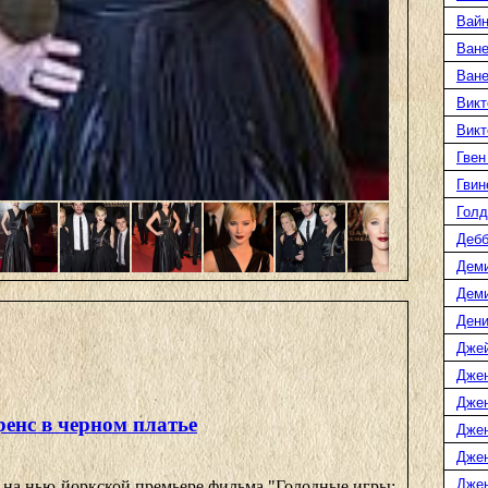
Вайн
Ване
Ван
Викт
Викт
Гвен
Гвин
Голд
Дебб
Деми
Дем
Дени
Дже
Дже
Дже
енс в черном платье
Дже
Дже
Джен
на нью-йоркской премьере фильма "Голодные игры: