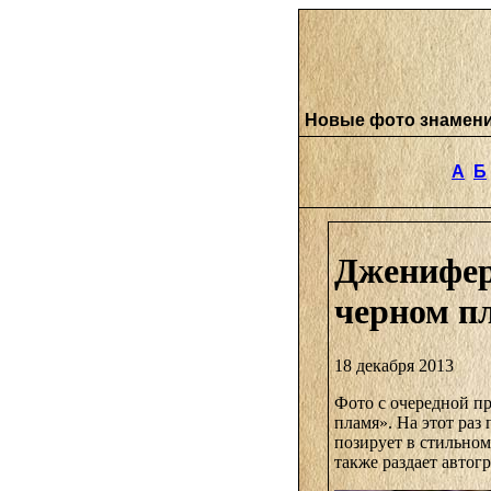
Новые фото знамен
А
Б
Дженифер
черном п
18 декабря 2013
Фото с очередной п
пламя». На этот раз
позирует в стильном
также раздает авто