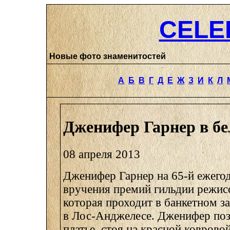
CELE
Новые фото знаменитостей
А
Б
В
Г
Д
Е
Ж
З
И
К
Л
Дженифер Гарнер в бе
08 апреля 2013
Дженифер Гарнер на 65-й ежего
вручения премий гильдии режис
которая проходит в банкетном за
в Лос-Анджелесе. Дженифер поз
платье, стоя на красной коврово