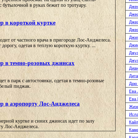
 бутылочной в руках бежит по тротуару.
Дже
Джес
р в короткой куртке
Джес
Джес
Джи
дит от частного врача в пригороде Лос-Анджелеса.
Джин
дорогу, одетая в теплую короткую куртку. ...
Джу
Джул
р в темно-розовых джинсах
Диан
Дита
ет в парк с автостоянки, одетая в темно-розовые
Дрю
белый пиджак.
Ева 
Ева
р в аэропорту Лос-Анджелеса
Жиз
Исл
ерной куртке и синих джинсах идет по залу
Кайл
ту Лос-Анджелеса.
Каме
Карл