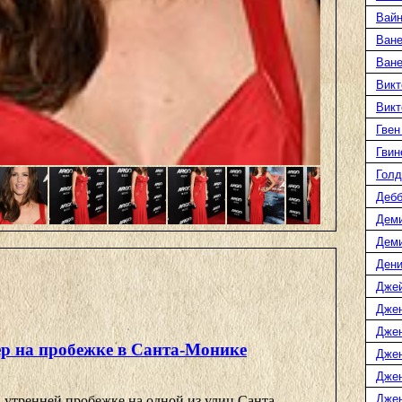
Вайн
Ване
Ван
Викт
Викт
Гвен
Гвин
Голд
Дебб
Деми
Дем
Дени
Дже
Дже
Дже
р на пробежке в Санта-Монике
Дже
Дже
Джен
 утренней пробежке на одной из улиц Санта-