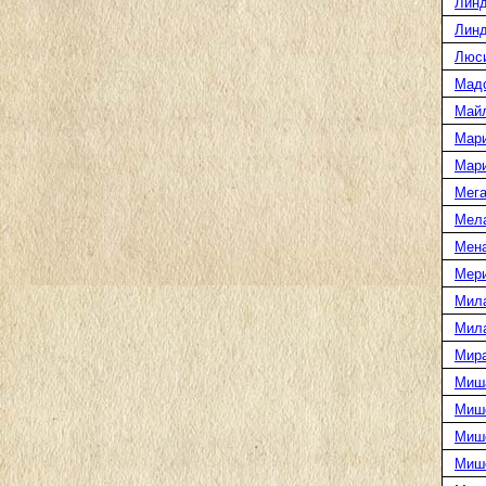
Линд
Линд
Люс
Мад
Май
Мар
Мар
Мега
Мел
Мен
Мери
Мил
Мил
Мира
Миш
Миш
Мише
Миш