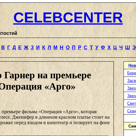
CELEBCENTER
итостей
В
Г
Д
Е
Ж
З
И
К
Л
М
Н
О
П
Р
С
Т
У
Ф
Х
Ц
Ч
Ш
Э
Нов
 Гарнер на премьере
Бере
Засв
Операция «Арго»
Звез
Звез
Свет
Ска
 премьере фильма «Операция «Арго», которая
лесе. Дженифер в длинном красном платье стоит на
рожке перед входом в кинотеатр и позирует на фоне
Сам