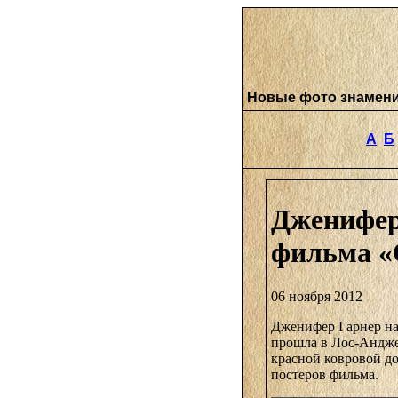
Новые фото знамен
А
Б
Дженифер
фильма «
06 ноября 2012
Дженифер Гарнер на
прошла в Лос-Андже
красной ковровой до
постеров фильма.