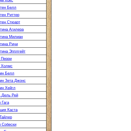
ни Кокс
тен Белл
тен Риттер
тен Стюарт
тина Агилера
тина Милиан
тина Ричи
тина Эпплгейт
 Перри
 Холмс
ин Белл
ин Зета Джонс
ин Хейгл
 Дель Рей
 Гага
ция Каста
Тайлер
 Собески