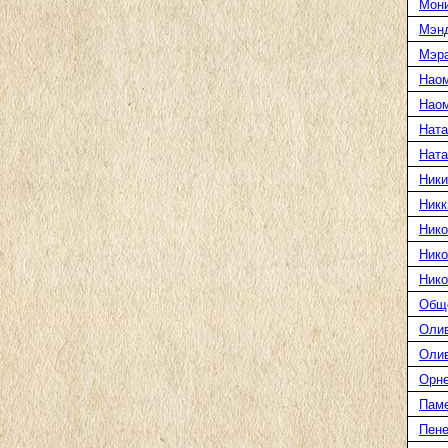
Мони
Мэн
Мэра
Нао
Наом
Ната
Нат
Ники
Никк
Нико
Нико
Нико
Общ
Оли
Оли
Орн
Пам
Пене