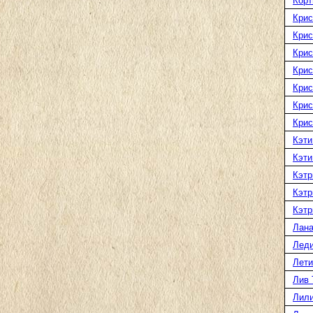
Корт
Крис
Крис
Крис
Крис
Крис
Крис
Крис
Кэти
Кэти
Кэтр
Кэтр
Кэтр
Лана
Леди
Лети
Лив 
Лили