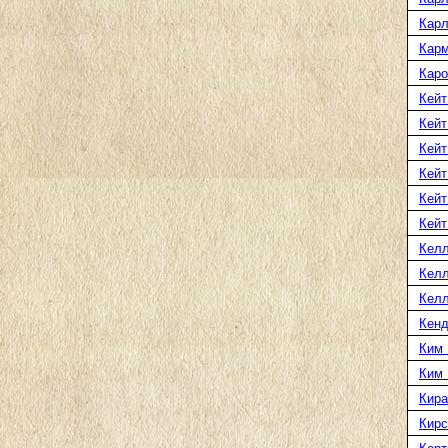
Карл
Карм
Каро
Кейт
Кейт
Кейт
Кейт
Кейт
Кейт
Келл
Келл
Келл
Кенд
Ким 
Ким
Кира
Кирс