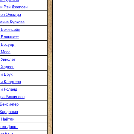
и Рэй Джепсен
ен Электра
лина Куркова
 Бекинсейл
 Бланшетт
 Босуорт
 Мосс
 Уинслет
 Хадсон
и Брук
и Кларксон
и Роланд
ра Уилкинсон
Бейсингер
 Кардашян
 Найтли
тен Данст