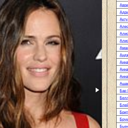
Аври
Адр
Акту
Але
Али
Алис
Ама
Анд
Анна
Анна
Анна
Аша
Бар
Белл
Блей
Брит
Бру
Бье