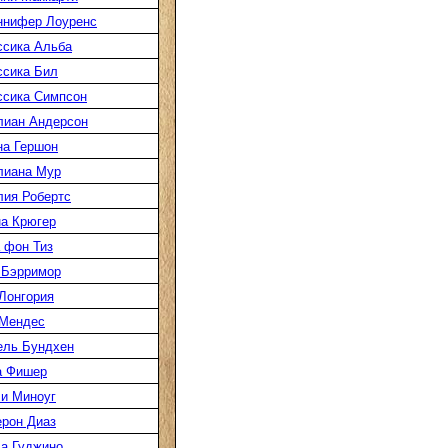
ннифер Лоуренс
сика Альба
сика Бил
сика Симпсон
лиан Андерсон
а Гершон
лиана Мур
ия Робертс
а Крюгер
 фон Тиз
 Бэрримор
Лонгория
 Мендес
ель Бундхен
а Фишер
и Миноуг
рон Диаз
а Гуджино