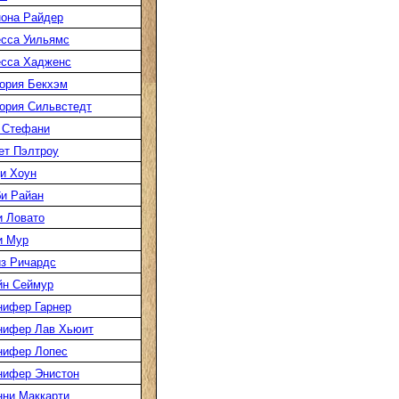
она Райдер
сса Уильямс
есса Хадженс
ория Бекхэм
ория Сильвстедт
 Стефани
ет Пэлтроу
и Хоун
и Райан
 Ловато
и Мур
з Ричардс
йн Сеймур
нифер Гарнер
нифер Лав Хьюит
нифер Лопес
нифер Энистон
ни Маккарти