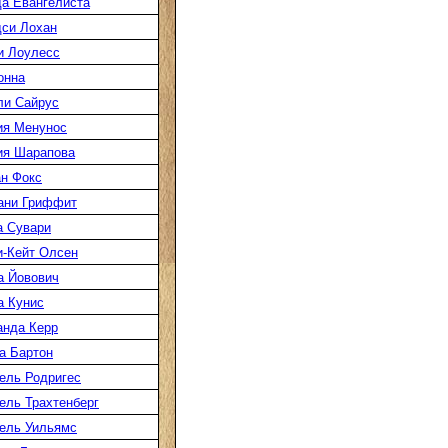
а Евангелиста
си Лохан
и Лоулесс
онна
ли Сайрус
ия Менунос
ия Шарапова
н Фокс
ани Гриффит
а Сувари
-Кейт Олсен
а Йовович
а Кунис
нда Керр
а Бартон
ель Родригес
ль Трахтенберг
ель Уильямс