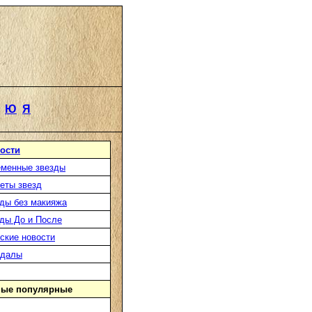
Ю
Я
ости
менные звезды
еты звезд
ды без макияжа
ды До и После
ские новости
ндалы
ые популярные