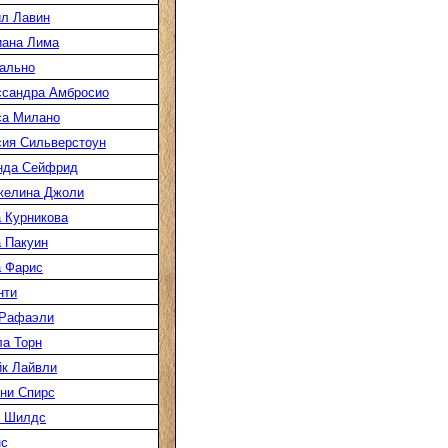
л Лавин
иана Лима
ально
ссандра Амбросио
са Милано
ия Сильверстоун
нда Сейфрид
желина Джоли
 Курникова
 Пакуин
 Фарис
нти
 Рафаэли
а Торн
к Лайвли
ни Спирс
к Шилдс
нс