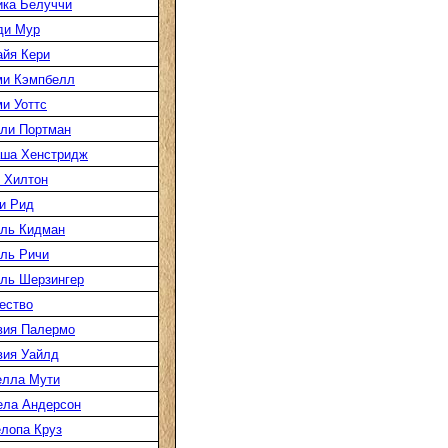
ка Белуччи
ди Мур
йя Кери
ми Кэмпбелл
и Уоттс
ли Портман
аша Хенстридж
 Хилтон
и Рид
ль Кидман
ль Ричи
ль Шерзингер
ество
вия Палермо
вия Уайлд
елла Мути
ела Андерсон
лопа Круз