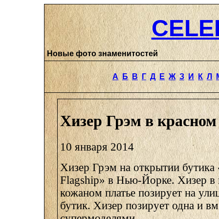
CELE
Новые фото знаменитостей
А
Б
В
Г
Д
Е
Ж
З
И
К
Л
Хизер Грэм в красном
10 января 2014
Хизер Грэм на открытии бутика «
Flagship» в Нью-Йорке. Хизер в
кожаном платье позирует на улиц
бутик. Хизер позирует одна и вм
супермоделями.