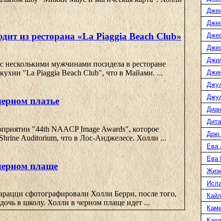
Дже
Джес
дит из ресторана «La Piaggia Beach Club»
Джес
Джес
Джи
 с несколькими мужчинами посидела в ресторане
Джин
ухни "La Piaggia Beach Club", что в Майами. ...
Джу
Джул
черном платье
Диан
Дита
оприятии "44th NAACP Image Awards", которое
Дрю
Shrine Auditorium, что в Лос-Анджелесе. Холли ...
Ева 
Ева
черном плаще
Жиз
Исл
арацци сфотографировали Холли Берри, после того,
Кайл
дочь в школу. Холли в черном плаще идет ...
Каме
Карл