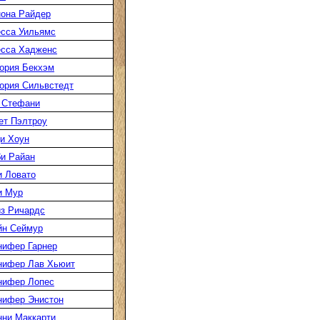
она Райдер
сса Уильямс
есса Хадженс
ория Бекхэм
ория Сильвстедт
 Стефани
ет Пэлтроу
и Хоун
и Райан
 Ловато
и Мур
з Ричардс
йн Сеймур
нифер Гарнер
нифер Лав Хьюит
нифер Лопес
нифер Энистон
ни Маккарти