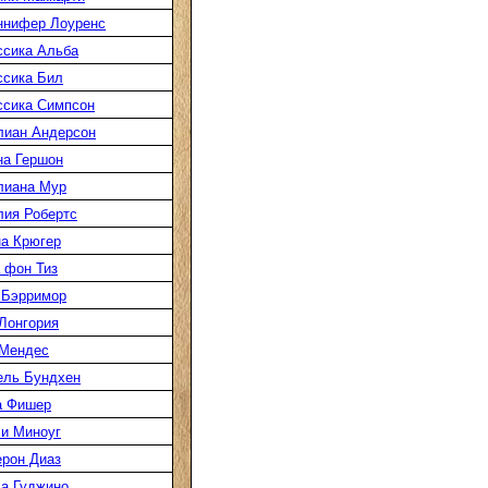
ннифер Лоуренс
сика Альба
сика Бил
сика Симпсон
лиан Андерсон
а Гершон
лиана Мур
ия Робертс
а Крюгер
 фон Тиз
 Бэрримор
Лонгория
 Мендес
ель Бундхен
а Фишер
и Миноуг
рон Диаз
а Гуджино