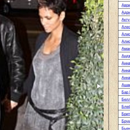
Аври
Адр
Акту
Але
Али
Алис
Ама
Анд
Анна
Анна
Анна
Аша
Бар
Белл
Блей
Брит
Бру
Бье