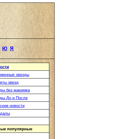
Ю
Я
ости
менные звезды
еты звезд
ды без макияжа
ды До и После
ские новости
ндалы
ые популярные