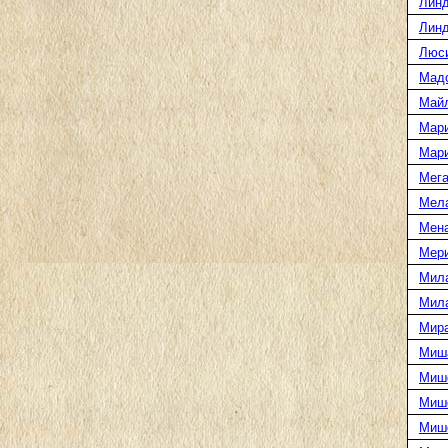
Линд
Линд
Люс
Мад
Май
Мар
Мар
Мега
Мел
Мен
Мери
Мил
Мил
Мира
Миш
Миш
Мише
Миш