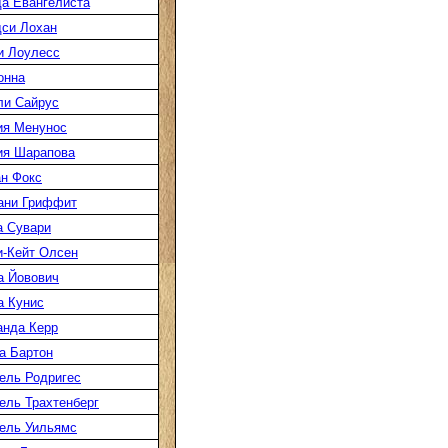
а Евангелиста
си Лохан
и Лоулесс
онна
ли Сайрус
ия Менунос
ия Шарапова
н Фокс
ани Гриффит
а Сувари
-Кейт Олсен
а Йовович
а Кунис
нда Керр
а Бартон
ель Родригес
ль Трахтенберг
ель Уильямс