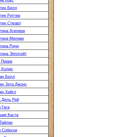
ни Кокс
тен Белл
тен Риттер
тен Стюарт
тина Агилера
тина Милиан
тина Ричи
тина Эпплгейт
 Перри
 Холмс
ин Белл
ин Зета Джонс
ин Хейгл
 Дель Рей
 Гага
ция Каста
Тайлер
 Собески