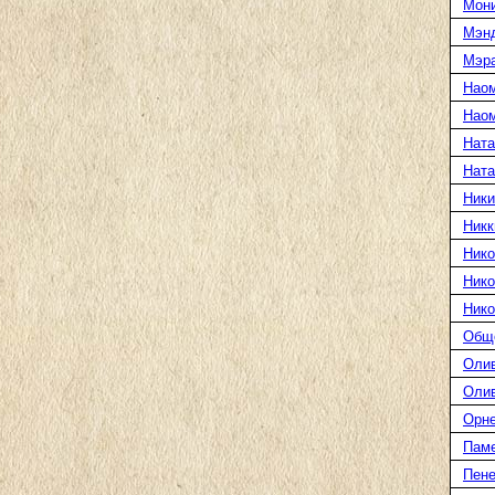
Мони
Мэн
Мэра
Нао
Наом
Ната
Нат
Ники
Никк
Нико
Нико
Нико
Общ
Оли
Оли
Орн
Пам
Пене