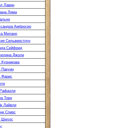
л Лавин
иана Лима
ально
ссандра Амбросио
са Милано
ия Сильверстоун
нда Сейфрид
желина Джоли
 Курникова
 Пакуин
 Фарис
нти
 Рафаэли
а Торн
к Лайвли
ни Спирс
к Шилдс
нс