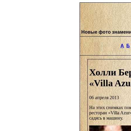
Новые фото знамен
А
Б
Холли Бе
«Villa Az
06 апреля 2013
На этих снимках по
ресторан «Villa Azur
садясь в машину.