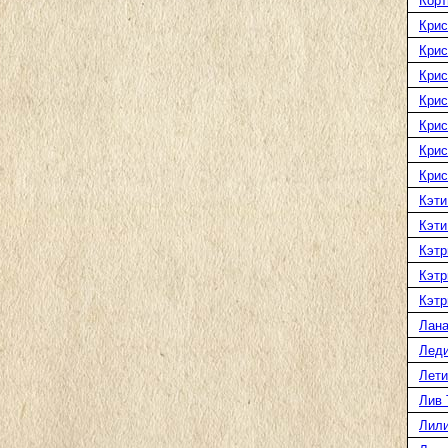
Корт
Крис
Крис
Крис
Крис
Крис
Крис
Крис
Кэти
Кэти
Кэтр
Кэтр
Кэтр
Лана
Леди
Лети
Лив 
Лили