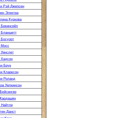
и Рэй Джепсен
ен Электра
лина Куркова
 Бекинсейл
 Бланшетт
 Босуорт
 Мосс
 Уинслет
 Хадсон
и Брук
и Кларксон
и Роланд
ра Уилкинсон
Бейсингер
 Кардашян
 Найтли
тен Данст