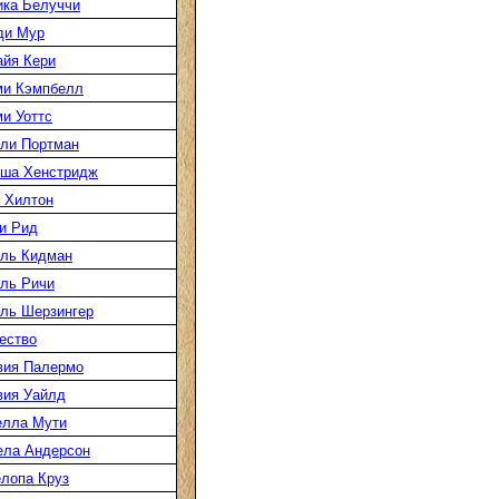
ка Белуччи
ди Мур
йя Кери
ми Кэмпбелл
и Уоттс
ли Портман
аша Хенстридж
 Хилтон
и Рид
ль Кидман
ль Ричи
ль Шерзингер
ество
вия Палермо
вия Уайлд
елла Мути
ела Андерсон
лопа Круз