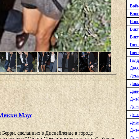
Вайн
Ване
Ван
Викт
Викт
Гвен
Гвин
Голд
Дебб
Деми
Дем
Дени
Дже
Дже
 Микки Маус
Дже
Дже
Дже
 Берри, сделанных в Диснейленде в городе
Джен
альном шоу "Микки Маус и магическая карта". Холли