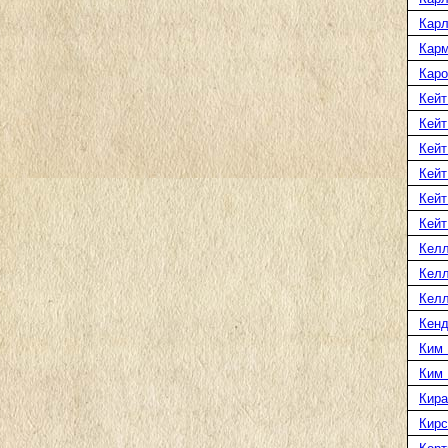
Карл
Карм
Каро
Кейт
Кейт
Кейт
Кейт
Кейт
Кейт
Келл
Келл
Келл
Кенд
Ким 
Ким
Кира
Кирс