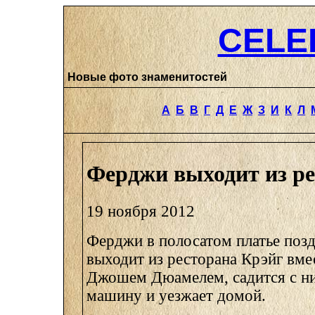
CELE
Новые фото знаменитостей
А
Б
В
Г
Д
Е
Ж
З
И
К
Л
Ферджи выходит из р
19 ноября 2012
Ферджи в полосатом платье поз
выходит из ресторана Крэйг вме
Джошем Дюамелем, садится с ни
машину и уезжает домой.