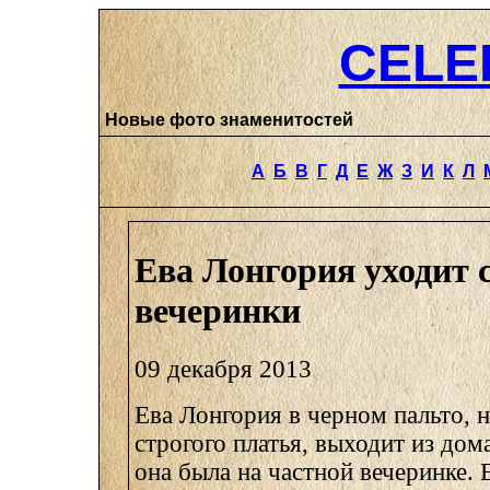
CELE
Новые фото знаменитостей
А
Б
В
Г
Д
Е
Ж
З
И
К
Л
Ева Лонгория уходит 
вечеринки
09 декабря 2013
Ева Лонгория в черном пальто, 
строгого платья, выходит из дом
она была на частной вечеринке. 