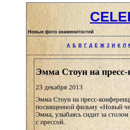
CELE
Новые фото знаменитостей
А
Б
В
Г
Д
Е
Ж
З
И
К
Л
Эмма Стоун на пресс
23 декабря 2013
Эмма Стоун на пресс-конференц
посвященной фильму «Новый чел
Эмма, улыбаясь сидит за столом
с прессой.