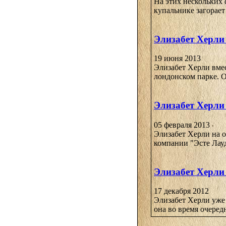
На этих нескольких 
купальнике загорает
Элизабет Херли 
19 июня 2013
Элизабет Херли вме
лондонском парке. О
Элизабет Херли
05 февраля 2013
Элизабет Херли на 
компании "Эсте Лауд
Элизабет Херли
17 декабря 2012
Элизабет Херли уже 
она во время очеред