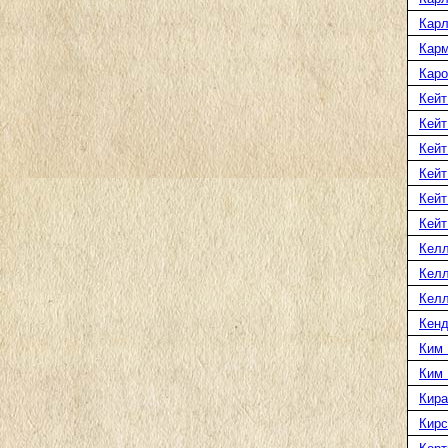
Карл
Карм
Каро
Кейт
Кейт
Кейт
Кейт
Кейт
Кейт
Келл
Келл
Келл
Кенд
Ким 
Ким
Кира
Кирс