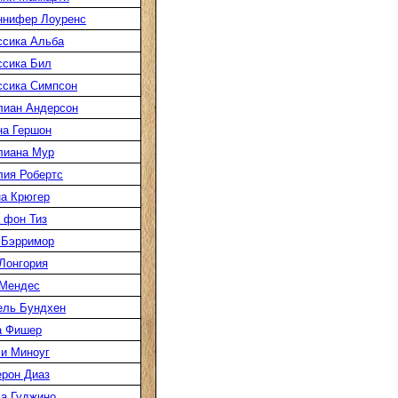
ннифер Лоуренс
сика Альба
сика Бил
сика Симпсон
лиан Андерсон
а Гершон
лиана Мур
ия Робертс
а Крюгер
 фон Тиз
 Бэрримор
Лонгория
 Мендес
ель Бундхен
а Фишер
и Миноуг
рон Диаз
а Гуджино