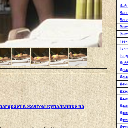
Вайн
Ване
Ван
Викт
Викт
Гвен
Гвин
Голд
Дебб
Деми
Дем
Дени
Дже
Дже
загорает в желтом купальнике на
Дже
Дже
Дже
Джен