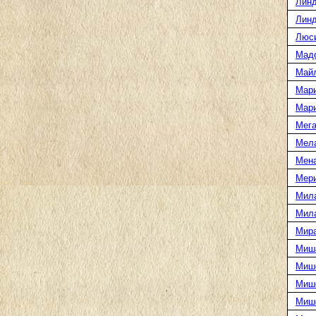
Линд
Линд
Люс
Мад
Май
Мар
Мар
Мега
Мел
Мен
Мери
Мил
Мил
Мира
Миш
Миш
Мише
Миш