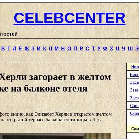
CELEBCENTER
итостей
В
Г
Д
Е
Ж
З
И
К
Л
М
Н
О
П
Р
С
Т
У
Ф
Х
Ц
Ч
Ш
Э
Нов
Херли загорает в желтом
Бере
Засв
е на балконе отеля
Звез
Звез
Свет
Ска
фото видно, как Элизабет Херли в открытом желтом
 на открытой террасе балкона гостиницы в Лас-
Сам