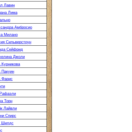
л Лавин
иана Лима
ально
ссандра Амбросио
са Милано
ия Сильверстоун
нда Сейфрид
желина Джоли
 Курникова
 Пакуин
 Фарис
нти
 Рафаэли
а Торн
к Лайвли
ни Спирс
к Шилдс
нс