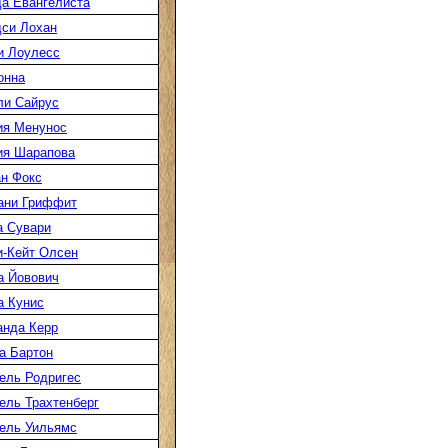
а Евангелиста
си Лохан
и Лоулесс
онна
ли Сайрус
ия Менунос
ия Шарапова
н Фокс
ани Гриффит
а Сувари
-Кейт Олсен
а Йовович
а Кунис
нда Керр
а Бартон
ель Родригес
ль Трахтенберг
ель Уильямс