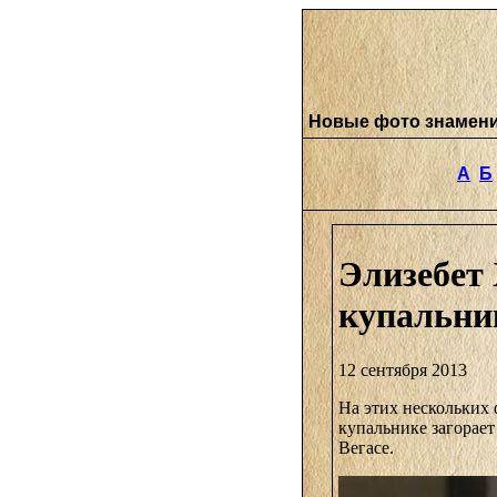
Новые фото знамен
А
Б
Элизебет 
купальник
12 сентября 2013
На этих нескольких 
купальнике загорает
Вегасе.