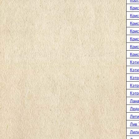
Корт
Крис
Крис
Крис
Крис
Крис
Крис
Крис
Кэти
Кэти
Кэтр
Кэтр
Кэтр
Лана
Леди
Лети
Лив 
Лили