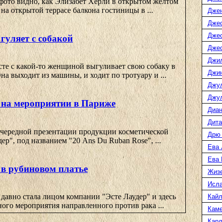
фото видно, как Элизабет Херли в открытом желтом
 на открытой террасе балкона гостиницы в ...
Дже
Джес
Джес
гуляет с собакой
Джес
Джи
сте с какой-то женщиной выгуливает свою собаку в
Джин
на выходит из машины, и ходит по тротуару и ...
Джу
Джул
 на мероприятии в Париже
Диан
Дита
очередной презентации продукции косметической
Дрю
ер", под названием "20 Ans Du Ruban Rose", ...
Ева 
Ева
 в рубиновом платье
Жиз
Исл
давно стала лицом компании "Эсте Лаудер" и здесь
Кайл
ного мероприятия направленного против рака ...
Каме
Карл