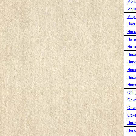
Мони
Мэн
Мэра
Нао
Наом
Ната
Нат
Ники
Никк
Нико
Нико
Нико
Общ
Оли
Оли
Орн
Пам
Пене