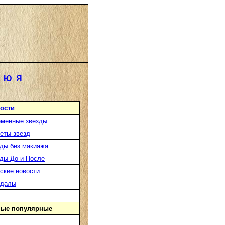
Ю
Я
ости
менные звезды
еты звезд
ды без макияжа
ды До и После
ские новости
ндалы
ые популярные