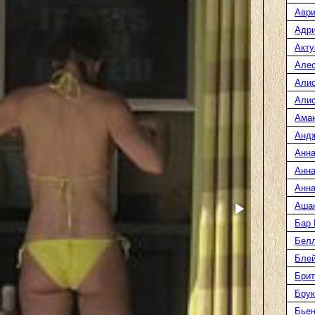
Аври
Адр
Акту
Але
Али
Алис
Ама
Анд
Анна
Анна
Анна
Аша
Бар
Белл
Блей
Брит
Бру
Бье