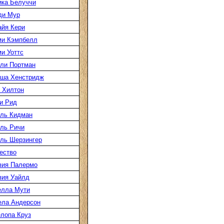
ка Белуччи
ди Мур
йя Кери
ми Кэмпбелл
и Уоттс
ли Портман
аша Хенстридж
 Хилтон
и Рид
ль Кидман
ль Ричи
ль Шерзингер
ество
вия Палермо
вия Уайлд
елла Мути
ела Андерсон
лопа Круз