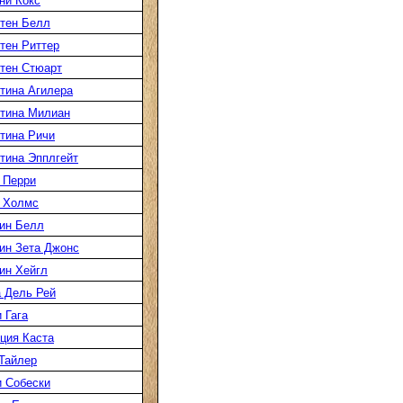
ни Кокс
тен Белл
тен Риттер
тен Стюарт
тина Агилера
тина Милиан
тина Ричи
тина Эпплгейт
 Перри
 Холмс
ин Белл
ин Зета Джонс
ин Хейгл
 Дель Рей
 Гага
ция Каста
Тайлер
 Собески