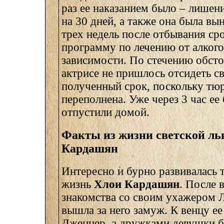
раз ее наказанием было – лишен
на 30 дней, а также она была вы
трех недель после отбывания ср
программу по лечению от алког
зависимости. По стечению обсто
актрисе не пришлось отсидеть с
полученный срок, поскольку тю
переполнена. Уже через 3 час ее
отпустили домой.
Факты из жизни светской л
Кардашян
Интересно и бурно развивалась 
жизнь
Хлои Кардашян
. После 
знакомства со своим ухажером 
вышла за него замуж. К венцу е
Дженнер, а дружками девушки б