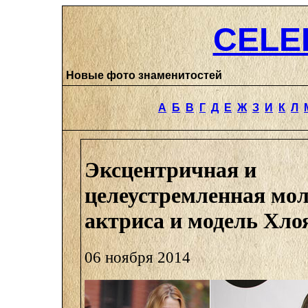
CELE
Новые фото знаменитостей
А
Б
В
Г
Д
Е
Ж
З
И
К
Л
Эксцентричная и
целеустремленная мо
актриса и модель Хл
06 ноября 2014