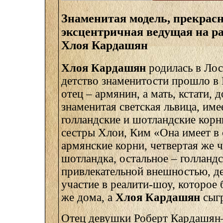
Знаменитая модель, прекрасн
эксцентричная ведущая на ра
Хлоя Кардашян
Хлоя Кардашян
родилась в Ло
детство знаменитости прошло в 
отец – армянин, а мать, кстати, 
знаменитая светская львица, име
голландские и шотландские корн
сестры Хлои, Ким «Она имеет в
армянские корни, четвертая же ч
шотландка, остальное – голланд
привлекательной внешностью, д
участие в реалити-шоу, которое 
же дома, а
Хлоя Кардашян
сыгр
Отец девушки Роберт Кардашян