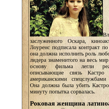
Вл
заслуженного Оскара, киноа
Лоуренс подписала контракт по
она должна исполнить роль люб
лидера знаменитого на весь ми
основу фильма легли реа
описывающие связь Кастро 
американскими спецслужбами
Она должна была убить Кастро
минуту попытка сорвалась.
Роковая женщина латино