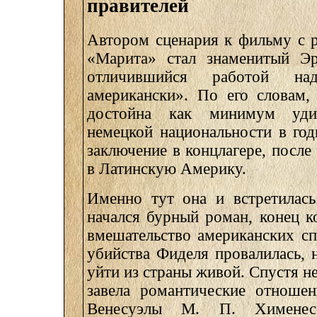
правителей
Автором сценария к фильму с 
«Марита» стал знаменитый Эр
отличившийся работой н
американски». По его словам,
достойна как минимум уди
немецкой национальности в го
заключение в концлагере, после
в Латинскую Америку.
Именно тут она и встретилась
начался бурный роман, конец 
вмешательство американских с
убийства Фиделя провалилась, 
уйти из страны живой. Спустя н
завела романтические отношен
Венесуэлы М. П. Хименес