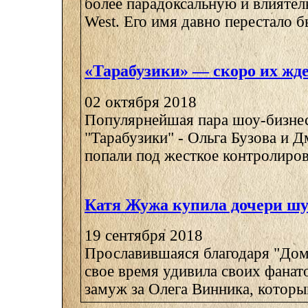
более парадоксальную и влияте
West. Его имя давно перестало бы
«Тарабузики» — скоро их жде
02 октября 2018
Популярнейшая пара шоу-бизне
"Тарабузики" - Ольга Бузова и Д
попали под жесткое контролирова
Катя Жужа купила дочери шу
19 сентября 2018
Прославившаяся благодаря "Дом
свое время удивила своих фанат
замуж за Олега Винника, который