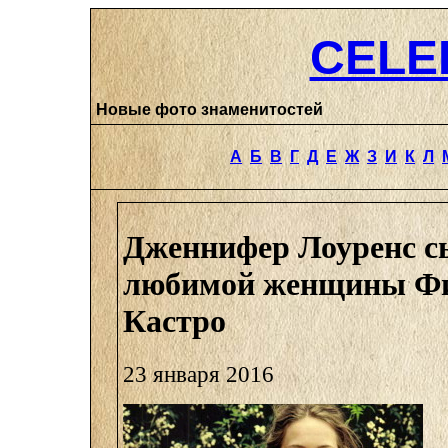
CELE
Новые фото знаменитостей
А
Б
В
Г
Д
Е
Ж
З
И
К
Л
Дженнифер Лоуренс с
любимой женщины Ф
Кастро
23 января 2016