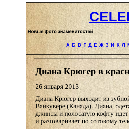
CELE
Новые фото знаменитостей
А
Б
В
Г
Д
Е
Ж
З
И
К
Л
Диана Крюгер в красн
26 января 2013
Диана Крюгер выходит из зубной
Ванкувере (Канада). Диана, одет
джинсы и полосатую кофту идет 
и разговаривает по сотовому тел