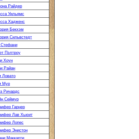
она Райдер
сса Уильямс
есса Хадженс
ория Бекхэм
ория Сильвстедт
 Стефани
ет Пэлтроу
и Хоун
и Райан
 Ловато
и Мур
з Ричардс
йн Сеймур
нифер Гарнер
нифер Лав Хьюит
нифер Лопес
нифер Энистон
ни Маккарти