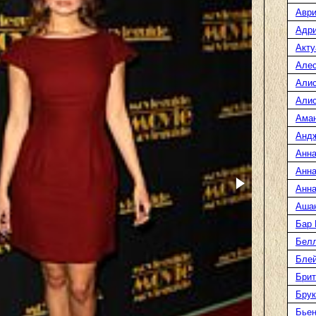
Аври
Адр
Акту
Але
Али
Алис
Ама
Анд
Анна
Анна
Анна
Аша
Бар
Белл
Блей
Брит
Бру
Бье