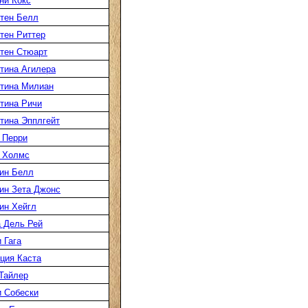
ни Кокс
тен Белл
тен Риттер
тен Стюарт
тина Агилера
тина Милиан
тина Ричи
тина Эпплгейт
 Перри
 Холмс
ин Белл
ин Зета Джонс
ин Хейгл
 Дель Рей
 Гага
ция Каста
Тайлер
 Собески