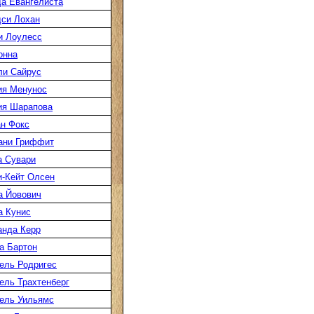
а Евангелиста
си Лохан
и Лоулесс
онна
ли Сайрус
ия Менунос
ия Шарапова
н Фокс
ани Гриффит
а Сувари
-Кейт Олсен
а Йовович
а Кунис
нда Керр
а Бартон
ель Родригес
ль Трахтенберг
ель Уильямс