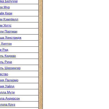
ка Белуччи
ди Мур
йя Кери
ми Кэмпбелл
и Уоттс
ли Портман
аша Хенстридж
 Хилтон
и Рид
ль Кидман
ль Ричи
ль Шерзингер
ество
вия Палермо
вия Уайлд
елла Мути
ела Андерсон
лопа Круз