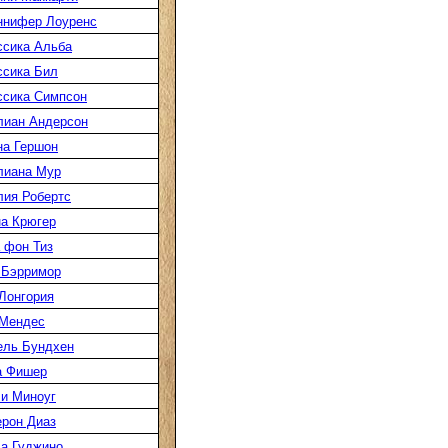
ннифер Лоуренс
сика Альба
сика Бил
сика Симпсон
лиан Андерсон
а Гершон
лиана Мур
ия Робертс
а Крюгер
 фон Тиз
 Бэрримор
Лонгория
 Мендес
ель Бундхен
а Фишер
и Миноуг
рон Диаз
а Гуджино