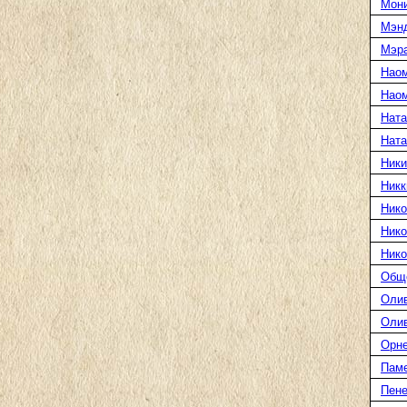
Мони
Мэн
Мэра
Нао
Наом
Ната
Нат
Ники
Никк
Нико
Нико
Нико
Общ
Оли
Оли
Орн
Пам
Пене