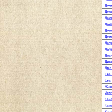
Дже
Джес
Джес
Джес
Джи
Джин
Джу
Джул
Диан
Дита
Дрю
Ева 
Ева
Жиз
Исл
Кайл
Каме
Карл