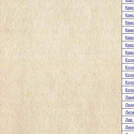
Корт
Крис
Крис
Крис
Крис
Крис
Крис
Крис
Кэти
Кэти
Кэтр
Кэтр
Кэтр
Лана
Леди
Лети
Лив 
Лили