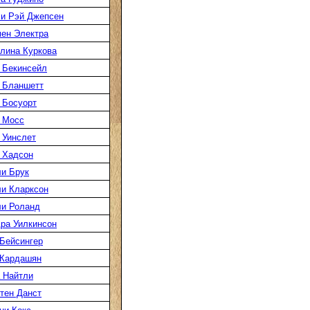
и Рэй Джепсен
ен Электра
лина Куркова
 Бекинсейл
 Бланшетт
 Босуорт
 Мосс
 Уинслет
 Хадсон
и Брук
и Кларксон
и Роланд
ра Уилкинсон
Бейсингер
 Кардашян
 Найтли
тен Данст