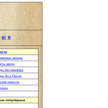
Ю
Я
ости
менные звезды
еты звезд
ды без макияжа
ды До и После
ские новости
ндалы
ые популярные