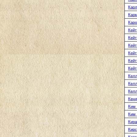
Карл
Карм
Каро
Кейт
Кейт
Кейт
Кейт
Кейт
Кейт
Келл
Келл
Келл
Кенд
Ким 
Ким
Кира
Кирс