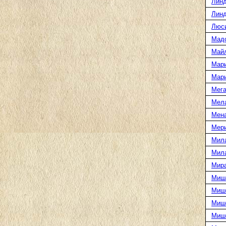
Линд
Линд
Люс
Мад
Май
Мар
Мар
Мега
Мел
Мен
Мери
Мил
Мил
Мира
Миш
Миш
Мише
Миш