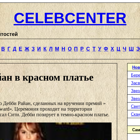
CELEBCENTER
итостей
В
Г
Д
Е
Ж
З
И
К
Л
М
Н
О
П
Р
С
Т
У
Ф
Х
Ц
Ч
Ш
Э
Нов
ан в красном платье
Бере
Засв
Звез
Звез
о Дебби Райан, сделанных на вручении премий »
Свет
Award». Церемония проходит на территории
ал Сити. Дебби позирует в темно-красном платье.
Ска
Сам