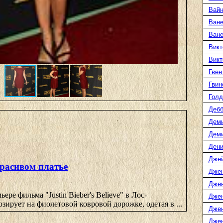
Вайн
Ване
Ван
Викт
Викт
Гвен
Гвин
Голд
Дебб
Деми
Дем
Дени
Дже
красивом платье
Дже
Дже
ере фильма "Justin Bieber's Believe" в Лос-
Дже
зирует на фиолетовой ковровой дорожке, одетая в ...
Дже
Джен