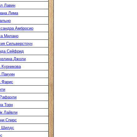
л Лавин
иана Лима
ально
ссандра Амбросио
са Милано
ия Сильверстоун
нда Сейфрид
желина Джоли
 Курникова
 Пакуин
 Фарис
нти
 Рафаэли
а Торн
к Лайвли
ни Спирс
к Шилдс
нс