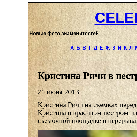
CELE
Новые фото знаменитостей
А
Б
В
Г
Д
Е
Ж
З
И
К
Л
Кристина Ричи в пест
21 июня 2013
Кристина Ричи на съемках перед
Кристина в красивом пестром пл
съемочной площадке в перерыва