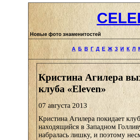
CELE
Новые фото знаменитостей
А
Б
В
Г
Д
Е
Ж
З
И
К
Л
Кристина Агилера вы
клуба «Eleven»
07 августа 2013
Кристина Агилера покидает клуб
находящийся в Западном Голлив
набралась лишку, и поэтому не