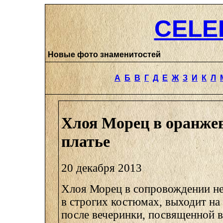
CELE
Новые фото знаменитостей
А
Б
В
Г
Д
Е
Ж
З
И
К
Л
Хлоя Морец в оранже
платье
20 декабря 2013
Хлоя Морец в сопровождении н
в строгих костюмах, выходит на
после вечеринки, посвященной 