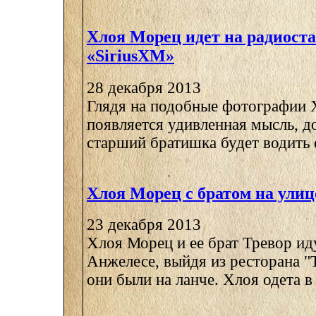
Хлоя Морец идет на радиост
«SiriusXM»
28 декабря 2013
Глядя на подобные фотографии 
появляется удивленная мысль, до
старший братишка будет водить ее
Хлоя Морец с братом на улиц
23 декабря 2013
Хлоя Морец и ее брат Тревор ид
Анжелесе, выйдя из ресторана "T
они были на ланче. Хлоя одета в .