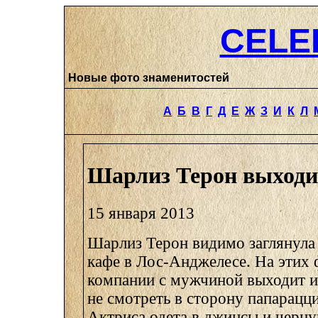
CELE
Новые фото знаменитостей
А
Б
В
Г
Д
Е
Ж
З
И
К
Л
Шарлиз Терон выходи
15 января 2013
Шарлиз Терон видимо заглянула 
кафе в Лос-Анджелесе. На этих 
компании с мужчиной выходит из
не смотреть в сторону папарацци
Актриса одета в джинсы и черну