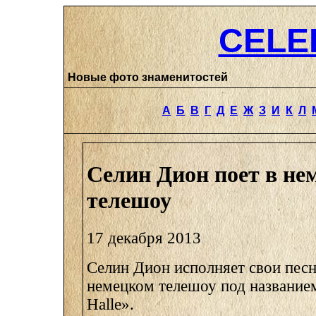
CELE
Новые фото знаменитостей
А
Б
В
Г
Д
Е
Ж
З
И
К
Л
Селин Дион поет в не
телешоу
17 декабря 2013
Селин Дион исполняет свои песн
немецком телешоу под названием 
Halle».