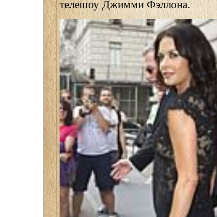
телешоу Джимми Фэллона.