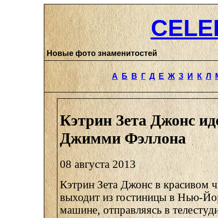
CELE
Новые фото знаменитостей
А
Б
В
Г
Д
Е
Ж
З
И
К
Л
Кэтрин Зета Джонс ид
Джимми Фэллона
08 августа 2013
Кэтрин Зета Джонс в красивом ч
выходит из гостиницы в Нью-Йор
машине, отправляясь в телестуд